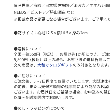
県産黒豚／京園／日本橋 古樹軒／湯波吉／オオハシ商
NEEDS／ビストア／勝山酒造 など
※掲載商品は変更になる場合がございます。ご了承く
●箱サイズ：約縦12.5×横16.5×厚み2cm
●送料について
全国一律550円（税込）。お届け先1か所につき、ご
5,500円（税込）以上の場合、お客さまの送料負担は
文の商品は、
大和カタログギフト
のみ対象となります
●お届けについて
ご注文後、5～7日程度でお届けいたします。大型連休
の前後、または天候不順等の諸事情により商品のお届
ございます。お届け日をご希望の場合、お申込みの翌
以降～配送期間内でお願いします。
●のし・ラッピングについて