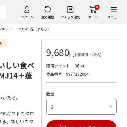
0
ログイン
注文履歴
クイック注文
カート
メニュー
タログギフト C MJ14＋蓬（よもぎ）
9,680
円
(送料別・税込)
のおいしい食べ
獲得ポイント： 96 pt
J14＋蓬
商品番号
9977122004
数量
いかたち。
カード式ギフトカタロ
ける、新しいカタ