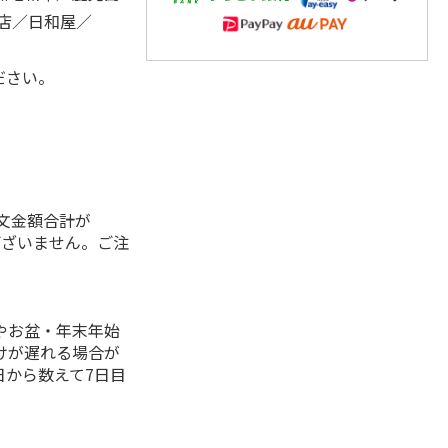
店／日和屋／
ださい。
注文金額合計が
ございません。ご注
。
やお盆・年末年始
けが遅れる場合が
日から数えて7日目