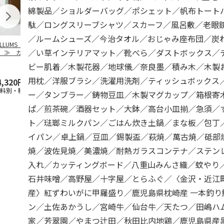
綿製品／ショルダーバッグ／ポシェット／帆布トート
駄／ロングスリーブシャツ／スカーフ／風呂敷／老眼
／ルームシューズ／今治タオル／おじゃみ座布団／炭
ILLUMS（イルム
【とっておきのニッ
TIMEBook(R)
【とっておき
／い草インテリアマット／靴べら／ダストボックス／
）≫ カタログギ
ポンを贈る】 カタ
Premium Premium
ポンを贈る】
ト ロイヤル
ログギフト 栄（さ
S
…
ログギフト 
ビー肌着／木製花器／地球儀／奈良墨／積み木／木製
かえ
…
た）
用枕／洋服ブラシ／洗濯用洗剤／ティッシュボックス
4,320円
4,290円
60,500円
6,490円
送料別・税込)
(送料別・税込)
(送料別・税込)
(送料別・税込
ー／タンブラー／鋳物豆皿／木製マグカップ／箱根寄
ぱ／煎茶碗／酒器セット／大鉢／高台小皿揃／急須／
ト／琺瑯ミルクパン／ごはん炊き土鍋／まな板／包丁
イパン／卓上鍋／豆皿／錫製盃／萩焼／萬古焼／砥部
焼／波佐見焼／美濃焼／耐熱ガラスコンテナ／ステン
入れ／カッティングボード／八重山みんさ織／蚊やり
石井味噌／高野屋／十字屋／とらふぐ／〈金沢・近江町
産〉紅ずわいがに甲羅盛り／鹿児島県枕崎産 一本釣り
ン／土佐あかうし／宮崎牛／仙台牛／天たつ／田嶋ハ
家／芳翠園／やまつ辻田／秋田比内地鶏／鹿児島県産