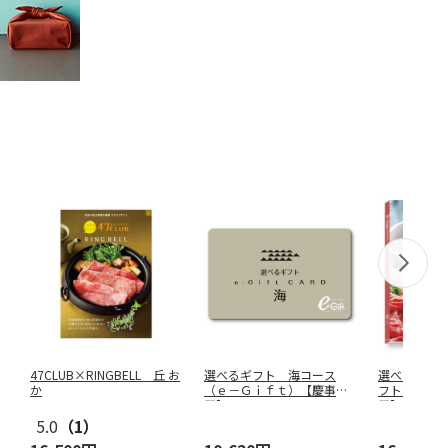
47CLUB×RINGBELL 丘 お
選べるギフト 海コース
選べる国産
か
（ｅ－Ｇｉｆｔ）【慶事
フト 清栄
用】
用】
5.0
（1）