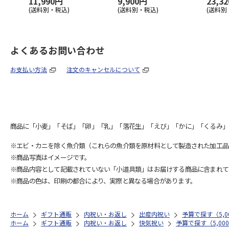
11,990円
9,900円
23,3
(送料別・税込)
(送料別・税込)
(送料別
よくあるお問い合わせ
お支払い方法
注文のキャンセルについて
商品に「小麦」「そば」「卵」「乳」「落花生」「えび」「かに」「くるみ」
※エビ・カニを除く魚介類（これらの魚介類を原材料として製造された加工品
※商品写真はイメージです。
※商品内容として記載されていない「小道具類」はお届けする商品に含まれて
※商品の色は、印刷の都合により、実際と異なる場合があります。
ホーム
ギフト通販
内祝い・お返し
出産内祝い
予算で探す（5,00
ホーム
ギフト通販
内祝い・お返し
快気祝い
予算で探す（5,000