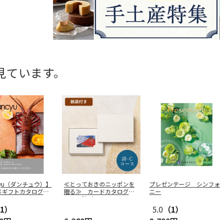
見ています。
cyu（ダンチュウ）】
≪とっておきのニッポンを
プレゼンテージ シンフォ
ギフトカタログ C
贈る≫ カードカタログギ
ニー
フト 詩（
…
1）
5.0
（1）