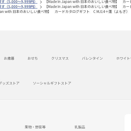
す（5,000～9,999円）
【Made In Japan with 日本のおいしい食べ物】
す（5,000～9,999円）
【Made In Japan with 日本のおいしい食べ物】
 Japan with 日本のおいしい食べ物】 カードカタログギフト C MJ14＋蓬（よもぎ）
お歳暮
おせち
クリスマス
バレンタイン
ホワイト
グッズストア
ソーシャルギフトストア
果物・野菜等
乳製品