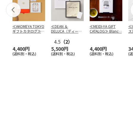
≪AKOMEYA TOKYO
≪DEAN ＆
≪MEIDI-YA GIFT
≪
ギフトカタログ≫
DELUCA（ディーン
CATALOG≫ Blanc
…
ス
だいち
＆デルーカ）≫ カ
フ
タ
4.5
…
（2）
4,400円
5,500円
4,400円
3
(送料別・税込)
(送料別・税込)
(送料別・税込)
(