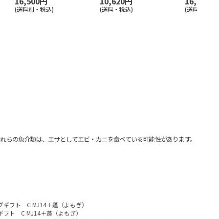
16,500円
10,620円
16,940円
(送料別・税込)
(送料・税込)
(送料・税込)
れらの魚介類は、エサとしてエビ・カニを食べている可能性があります。
タログギフト C MJ14＋蓬（よもぎ）
グギフト C MJ14＋蓬（よもぎ）