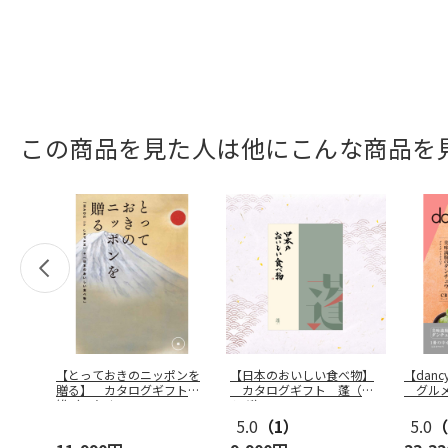
この商品を見た人は他にこんな商品を
【とっておきのニッポンを
【日本のおいしい食べ物】
【dan
贈る】 カタログギフト
カタログギフト 蓬（よ
グルメ
維（つなぐ
…
もぎ）
D
5.0
（1）
5.0
（