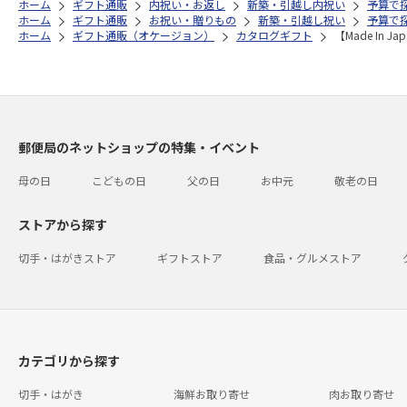
ホーム
ギフト通販
内祝い・お返し
新築・引越し内祝い
予算で探
ホーム
ギフト通販
お祝い・贈りもの
新築・引越し祝い
予算で探
ホーム
ギフト通販（オケージョン）
カタログギフト
【Made In
郵便局のネットショップの特集・イベント
母の日
こどもの日
父の日
お中元
敬老の日
ストアから探す
切手・はがきストア
ギフトストア
食品・グルメストア
カテゴリから探す
切手・はがき
海鮮お取り寄せ
肉お取り寄せ