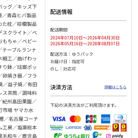
バッグ／キッズ下
配送情報
鏡／青森ヒバ製品
わた枕／棕櫚製品
のニッ
TIMEBook(R)
【とっておきのニッ
≪Mistral(ミストラ
配送期間
デスクライト／ベ
 カタ
Premium Luxury
ポンを贈る】 カタ
ル)≫ カードカタ
2024年07月10日～2026年04月30日
詩（う
Sp
…
ログギフト 弥（あ
ログギフト ソ
…
おもちゃ／ベビー
5.0
（1）
まね
…
2026年05月16日～2028年08月07日
／テーブルランナ
108,900円
5,390円
3,080円
配送方法
ゆうパック
)
(送料別・税込)
(送料別・税込)
(送料別・税込)
木細工／曲げわっ
お届け日
指定可
すり鉢／琺瑯ポッ
のし
対応可
／卵焼き器／フラ
焼／益子焼／有田
決済方法
詳細はこちら
レス茶筒／調味料
／紀州髙田果園／
下記の決済方法がご利用頂けます。
市場 ヤマカ水
鰹／名古屋コーチ
ム工房／塩瀬総本
黒毛和牛／鹿児島