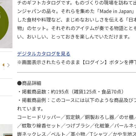
チのギフトカタログです。ものづくりの現場を訪ねて
ンジャパンの品々。それらを集めた「Made in Japa
した食材や料理など、まじめなおいしさを伝える「日
物」のセット。それぞれのアイテムが奏でる物語とと
い、おいしい、とっておきを楽しんでいただけます。
デジタルカタログを見る
※画面表示されたらそのまま【ログイン】ボタンを押
●商品詳細
・掲載商品数：約195点（雑貨125点・食品70点）
・掲載商品例：このコースには以下のような商品及び
れています。
コーヒードリッパー／剪定鋏／銅製おろし器／のせ櫃
／蚊取り線香セット／つげブラシ／化粧筆／パールネ
嵌ネックレス／ベルト／革小物／Tシャツ／かや生地