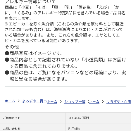
アレルギー情報について
商品に「小麦」「そば」「卵」「乳」「落花生」「えび」「か
に」「くるみ」のアレルギー特定8品目を含んでいる場合に品目名
を表示します。
※エビ・カニを除く魚介類（これらの魚介類を原材料として製造
された加工品も含む）は、漁獲漁法によりエビ・カニが混じって
いる場合があります。 また、これらの魚介類は、エサとしてエ
ビ・カニを食べている可能性があります。
その他
商品写真はイメージです。
商品内容として記載されていない「小道具類」はお届け
する商品に含まれておりません。
商品の色は、ご覧になるパソコンなどの環境により、実
際と異なる場合があります。
ホーム
よろずや・百市
スマホ・タブレット特集
3001円～
Nin
ホーム
ショップ一覧
ホーム
よろずや・百市
よろずや・百市
Ni
ご利用ガイド
よくあるご質問
お問い合わせ
利用規約