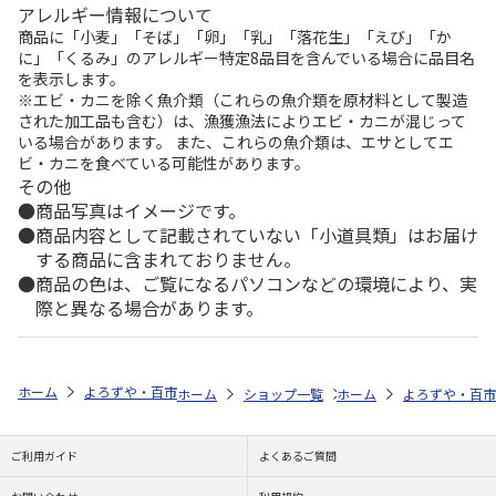
アレルギー情報について
商品に「小麦」「そば」「卵」「乳」「落花生」「えび」「か
に」「くるみ」のアレルギー特定8品目を含んでいる場合に品目名
を表示します。
※エビ・カニを除く魚介類（これらの魚介類を原材料として製造
された加工品も含む）は、漁獲漁法によりエビ・カニが混じって
いる場合があります。 また、これらの魚介類は、エサとしてエ
ビ・カニを食べている可能性があります。
その他
商品写真はイメージです。
商品内容として記載されていない「小道具類」はお届け
する商品に含まれておりません。
商品の色は、ご覧になるパソコンなどの環境により、実
際と異なる場合があります。
ホーム
よろずや・百市
寝具
マットレス
ＺＥＲＯ ＳＴＹＬＥグ
ホーム
ショップ一覧
ホーム
よろずや・百市
よろずや・百市
ＺＥ
ご利用ガイド
よくあるご質問