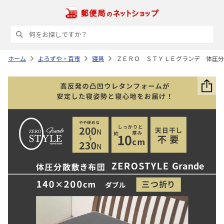
ホーム
よろずや・百市
寝具
ＺＥＲＯ ＳＴＹＬＥグランデ 体圧分