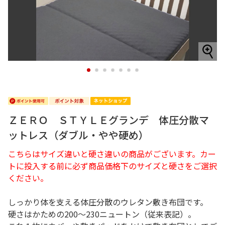
1
2
3
4
5
6
7
ＺＥＲＯ ＳＴＹＬＥグランデ 体圧分散マ
ットレス（ダブル・やや硬め）
こちらはサイズ違いと硬さ違いの商品がございます。カー
トに投入する前に必ず商品価格下のサイズと硬さをご選択
ください。
しっかり体を支える体圧分散のウレタン敷き布団です。
硬さはかための200～230ニュートン（従来表記）。