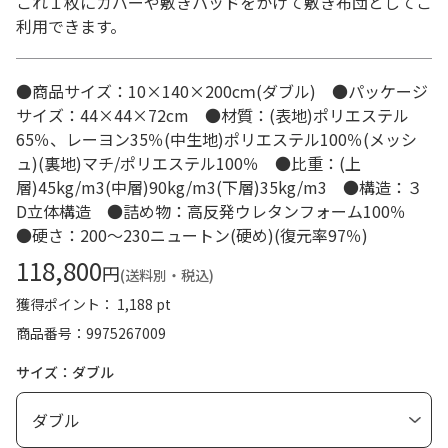
これ１枚にカバーや敷きパッドをかけて敷き布団としてご
利用できます。
●商品サイズ：10×140×200cｍ(ダブル) ●パッケージ
サイズ：44×44×72cm ●材質：(表地)ポリエステル
65％、レーヨン35％(中生地)ポリエステル100％(メッシ
ュ)(裏地)マチ/ポリエステル100％ ●比重：(上
層)45kg/m3(中層)90kg/m3(下層)35kg/m3 ●構造：３
D立体構造 ●詰め物：高反発ウレタンフォーム100％
●硬さ：200～230ニュートン(硬め)(復元率97％)
118,800
円
(送料別・税込)
獲得ポイント： 1,188 pt
商品番号
9975267009
サイズ：ダブル