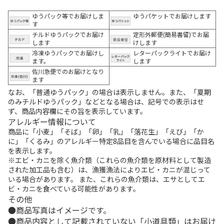
ゆうパック等でお届けしま
ゆうパケットでお届けします
す
チルドゆうパックでお届け
定形外郵便(簡易書留)でお届
します
けします
冷凍ゆうパックでお届けし
レターパックライトでお届け
ます。
します
佐川急便でのお届けとなり
ます
なお、「普通ゆうパック」の場合は表示しません。また、「夏期
のみチルドゆうパック」などとなる場合は、記号での表示はせ
ず、商品内容欄にその旨を表示しています。
アレルギー情報について
商品に「小麦」「そば」「卵」「乳」「落花生」「えび」「か
に」「くるみ」のアレルギー特定8品目を含んでいる場合に品目名
を表示します。
※エビ・カニを除く魚介類（これらの魚介類を原材料として製造
された加工品も含む）は、漁獲漁法によりエビ・カニが混じって
いる場合があります。 また、これらの魚介類は、エサとしてエ
ビ・カニを食べている可能性があります。
その他
商品写真はイメージです。
商品内容として記載されていない「小道具類」はお届け