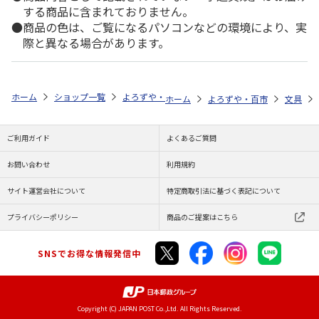
する商品に含まれておりません。
商品の色は、ご覧になるパソコンなどの環境により、実
際と異なる場合があります。
ホーム
ショップ一覧
よろずや・百市
民族衣装柄マスキングテープミ
ホーム
よろずや・百市
文具
ご利用ガイド
よくあるご質問
お問い合わせ
利用規約
サイト運営会社について
特定商取引法に基づく表記について
プライバシーポリシー
商品のご提案はこちら
SNSでお得な情報発信中
Copyright (C) JAPAN POST Co.,Ltd. All Rights Reserved.