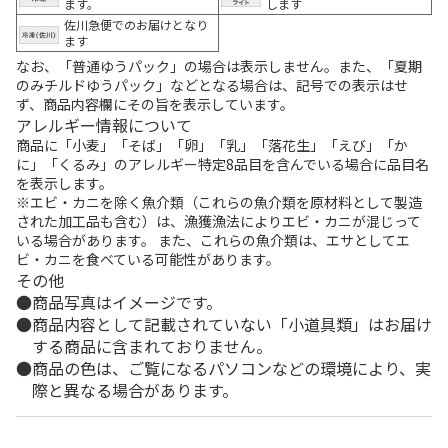
ます。
します
佐川急便でのお届けとなり
ます
なお、「普通ゆうパック」の場合は表示しません。また、「夏期
のみチルドゆうパック」などとなる場合は、記号での表示はせ
ず、商品内容欄にその旨を表示しています。
アレルギー情報について
商品に「小麦」「そば」「卵」「乳」「落花生」「えび」「か
に」「くるみ」のアレルギー特定8品目を含んでいる場合に品目名
を表示します。
※エビ・カニを除く魚介類（これらの魚介類を原材料として製造
された加工品も含む）は、漁獲漁法によりエビ・カニが混じって
いる場合があります。 また、これらの魚介類は、エサとしてエ
ビ・カニを食べている可能性があります。
その他
商品写真はイメージです。
商品内容として記載されていない「小道具類」はお届け
する商品に含まれておりません。
商品の色は、ご覧になるパソコンなどの環境により、実
際と異なる場合があります。