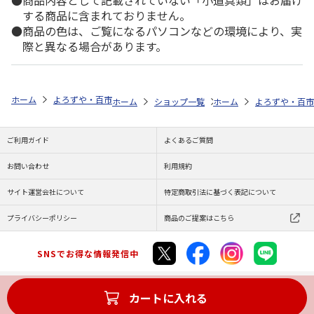
商品内容として記載されていない「小道具類」はお届け
する商品に含まれておりません。
商品の色は、ご覧になるパソコンなどの環境により、実
際と異なる場合があります。
ホーム
よろずや・百市
日用雑貨・お役立ちグッズ
タオル
今治タ
ホーム
ショップ一覧
ホーム
よろずや・百市
よろずや・百市
今治
ご利用ガイド
よくあるご質問
お問い合わせ
利用規約
サイト運営会社について
特定商取引法に基づく表記について
プライバシーポリシー
商品のご提案はこちら
SNSでお得な情報発信中
カートに入れる
Copyright (C) JAPAN POST Co.,Ltd. All Rights Reserved.