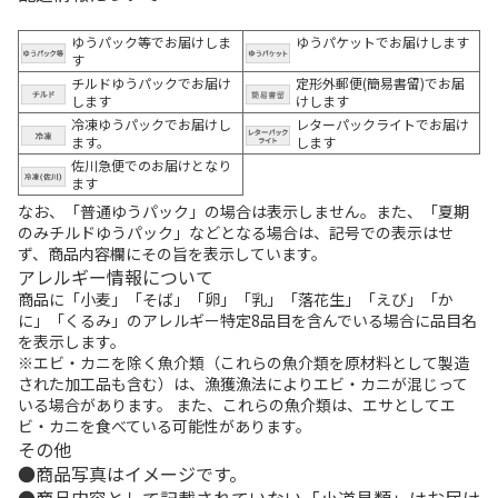
ゆうパック等でお届けしま
ゆうパケットでお届けします
す
チルドゆうパックでお届け
定形外郵便(簡易書留)でお届
します
けします
冷凍ゆうパックでお届けし
レターパックライトでお届け
ます。
します
佐川急便でのお届けとなり
ます
なお、「普通ゆうパック」の場合は表示しません。また、「夏期
のみチルドゆうパック」などとなる場合は、記号での表示はせ
ず、商品内容欄にその旨を表示しています。
アレルギー情報について
商品に「小麦」「そば」「卵」「乳」「落花生」「えび」「か
に」「くるみ」のアレルギー特定8品目を含んでいる場合に品目名
を表示します。
※エビ・カニを除く魚介類（これらの魚介類を原材料として製造
された加工品も含む）は、漁獲漁法によりエビ・カニが混じって
いる場合があります。 また、これらの魚介類は、エサとしてエ
ビ・カニを食べている可能性があります。
その他
商品写真はイメージです。