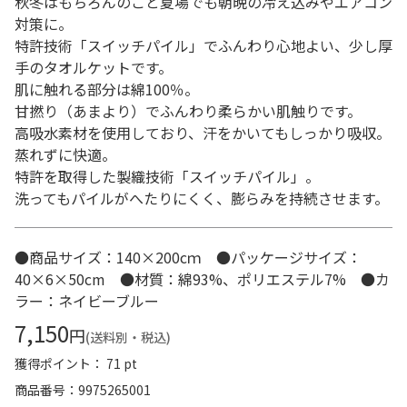
秋冬はもちろんのこと夏場でも朝晩の冷え込みやエアコン
対策に。
特許技術「スイッチパイル」でふんわり心地よい、少し厚
手のタオルケットです。
肌に触れる部分は綿100％。
甘撚り（あまより）でふんわり柔らかい肌触りです。
高吸水素材を使用しており、汗をかいてもしっかり吸収。
蒸れずに快適。
特許を取得した製織技術「スイッチパイル」。
洗ってもパイルがへたりにくく、膨らみを持続させます。
●商品サイズ：140×200cｍ ●パッケージサイズ：
40×6×50cm ●材質：綿93%、ポリエステル7% ●カ
ラー：ネイビーブルー
7,150
円
(送料別・税込)
獲得ポイント： 71 pt
商品番号
9975265001