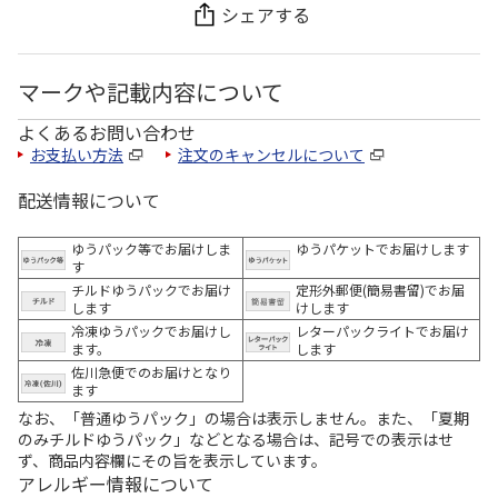
シェアする
マークや記載内容について
よくあるお問い合わせ
お支払い方法
注文のキャンセルについて
配送情報について
ゆうパック等でお届けしま
ゆうパケットでお届けします
す
チルドゆうパックでお届け
定形外郵便(簡易書留)でお届
します
けします
冷凍ゆうパックでお届けし
レターパックライトでお届け
ます。
します
佐川急便でのお届けとなり
ます
なお、「普通ゆうパック」の場合は表示しません。また、「夏期
のみチルドゆうパック」などとなる場合は、記号での表示はせ
ず、商品内容欄にその旨を表示しています。
アレルギー情報について