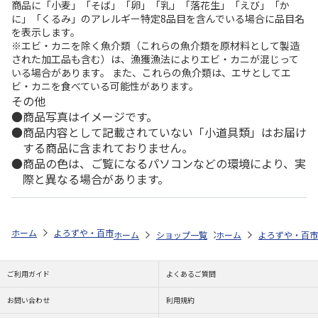
商品に「小麦」「そば」「卵」「乳」「落花生」「えび」「か
に」「くるみ」のアレルギー特定8品目を含んでいる場合に品目名
を表示します。
※エビ・カニを除く魚介類（これらの魚介類を原材料として製造
された加工品も含む）は、漁獲漁法によりエビ・カニが混じって
いる場合があります。 また、これらの魚介類は、エサとしてエ
ビ・カニを食べている可能性があります。
その他
商品写真はイメージです。
商品内容として記載されていない「小道具類」はお届け
する商品に含まれておりません。
商品の色は、ご覧になるパソコンなどの環境により、実
際と異なる場合があります。
ホーム
よろずや・百市
日用雑貨・お役立ちグッズ
タオル
ココケ
ホーム
ショップ一覧
ホーム
よろずや・百市
よろずや・百市
ココ
ご利用ガイド
よくあるご質問
お問い合わせ
利用規約