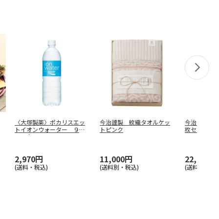
〈大塚製薬〉ポカリスエッ
今治謹製 紋織タオルケッ
今治謹製 
トイオンウォーター ９０
トピンク
枚セット
０ｍｌ
2,970円
11,000円
22,000円
(送料・税込)
(送料別・税込)
(送料別・税込