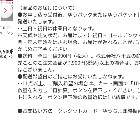
【商品のお届けについて】
●お申し込み受付後、ゆうパックまたはゆうパケット
発送いたします。
※土日・祝日は休業日となります。
ＥＲＯ ＳＴＹＬ
ＺＥＲＯ ＳＴＹＬ
ＺＥＲＯ ＳＴＹＬ
ＺＥＲＯ Ｓ
ベーシック 体圧
Ｅグランデ 体圧分
Ｅグランデ 体圧分
Ｅグランデ 
※天候や注文状況、お届けまでに祝日・ゴールデンウ
散マットレス（ダ
散マットレス（セミ
散マットレス（シン
散マットレス
間・年末年始をはさむ場合、お届けが遅れることがご
ル
…
ダブ
…
グル
…
グル
5.0
…
（1）
かじめご了承ください。
9,500円
107,800円
85,800円
85,800円
●送料：全国一律990円（税込）。株式会社八十五の
送料別・税込)
(送料別・税込)
(送料別・税込)
(送料別・税込
先ごとのご注文金額が7,900円(税込)以上の場合は、
はございません。
●配送希望日のご指定はお受けいたしかねます。
※11点以上、ご購入希望の場合は、カート画面で「10
数量を入力し「再計算」ボタンを押下してください。
トに入れる」ボタン押下時の数量選択は1で結構です。
●お支払い方法：クレジットカード・ゆうちょ即時振