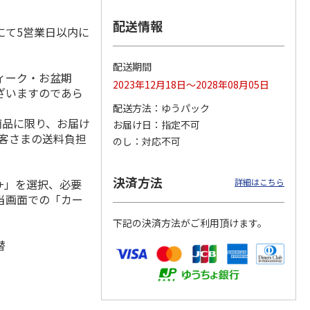
配送情報
にて5営業日以内に
ＴＹＬ
ＺＥＲＯ ＳＴＹＬ
ＺＥＲＯ ＳＴＹＬ
ＺＥＲＯ ＳＴＹＬ
配送期間
体圧分
Ｅプレミアム 体圧
Ｅベーシック 体圧
Ｅプレミアム 体圧
ィーク・お盆期
2023年12月18日～2028年08月05日
（シン
分散マットレス（シ
分散マットレス（セ
分散マットレス（セ
ざいますのであら
ング
…
ミダ
…
ミダ
…
配送方法
ゆうパック
43,780円
43,780円
63,800円
商品に限り、お届け
お届け日
指定不可
)
(送料別・税込)
(送料別・税込)
(送料別・税込)
お客さまの送料負担
のし
対応不可
決済方法
+」を選択、必要
詳細はこちら
当画面での「カー
下記の決済方法がご利用頂けます。
替