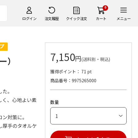
0
ログイン
注文履歴
クイック注文
カート
メニュー
7,150
円
ー）
(送料別・税込)
獲得ポイント： 71 pt
商品番号
9975265000
した。
しく、心地よい素
数量
コン対策に。
し厚手のタオルケ