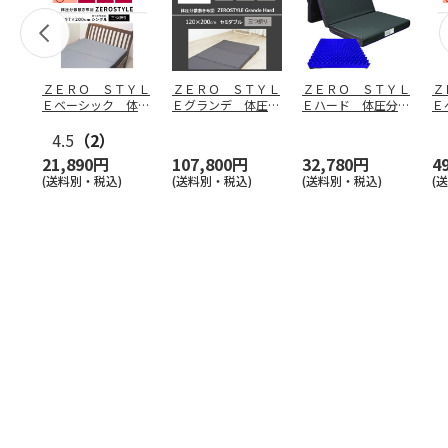
ＺＥＲＯ ＳＴＹＬ
ＺＥＲＯ ＳＴＹＬ
ＺＥＲＯ ＳＴＹＬ
Ｚ
Ｅベーシック 体圧
Ｅグランデ 体圧分
Ｅハード 体圧分散
Ｅ
分散マットレス（シ
散マットレス（セミ
マットレス（シング
分
ング
4.5
…
（2）
ダブ
…
ル・
…
ブ
21,890円
107,800円
32,780円
4
(送料別・税込)
(送料別・税込)
(送料別・税込)
(