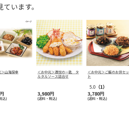
見ています。
元＞山海探幸
＜お中元＞酒悦の一匙 タ
＜お中元＞ご飯のお供セッ
ルタルソース詰合せ
ト
5.0
（1）
0円
3,980円
3,780円
税込)
(送料・税込)
(送料・税込)