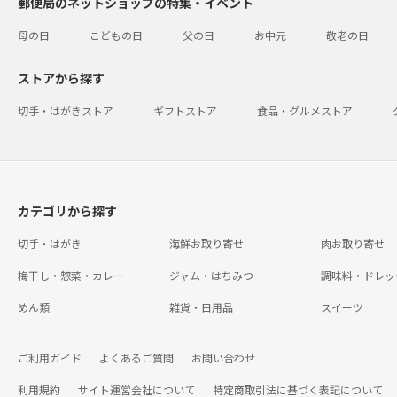
郵便局のネットショップの特集・イベント
母の日
こどもの日
父の日
お中元
敬老の日
ストアから探す
切手・はがきストア
ギフトストア
食品・グルメストア
カテゴリから探す
切手・はがき
海鮮お取り寄せ
肉お取り寄せ
梅干し・惣菜・カレー
ジャム・はちみつ
調味料・ドレッ
めん類
雑貨・日用品
スイーツ
ご利用ガイド
よくあるご質問
お問い合わせ
利用規約
サイト運営会社について
特定商取引法に基づく表記について