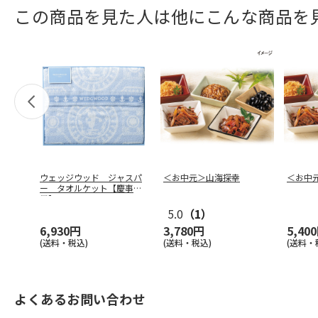
この商品を見た人は他にこんな商品を
ウェッジウッド ジャスパ
＜お中元＞山海探幸
＜お中
ー タオルケット【慶事
用】
5.0
（1）
6,930円
3,780円
5,40
(送料・税込)
(送料・税込)
(送料・
よくあるお問い合わせ