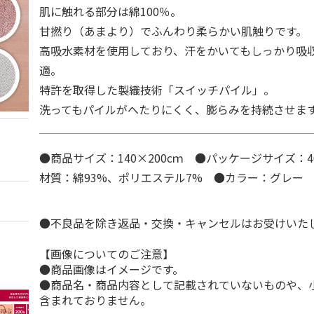
肌に触れる部分は綿100％。
甘撚り（あまより）でふんわり柔らかい肌触りです。
高吸水素材を使用しており、汗をかいてもしっかり吸
適。
特許を取得した製織技術「スイッチパイル」。
洗ってもパイルがへたりにくく、膨らみを持続させま
●商品サイズ：140×200cｍ ●パッケージサイズ：4
材質：綿93%、ポリエステル7% ●カラー：グレー
●不良品を除き返品・交換・キャンセルはお受けいた
【画像についてのご注意】
●商品画像はイメージです。
●商品名・商品内容として記載されていないものや、
含まれておりません。