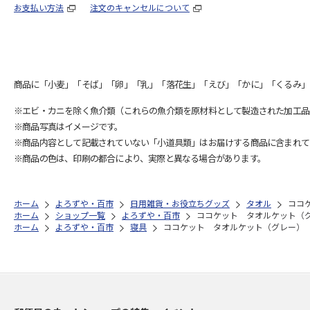
お支払い方法
注文のキャンセルについて
商品に「小麦」「そば」「卵」「乳」「落花生」「えび」「かに」「くるみ」
※エビ・カニを除く魚介類（これらの魚介類を原材料として製造された加工品
※商品写真はイメージです。
※商品内容として記載されていない「小道具類」はお届けする商品に含まれて
※商品の色は、印刷の都合により、実際と異なる場合があります。
ホーム
よろずや・百市
日用雑貨・お役立ちグッズ
タオル
ココ
ホーム
ショップ一覧
よろずや・百市
ココケット タオルケット（
ホーム
よろずや・百市
寝具
ココケット タオルケット（グレー）