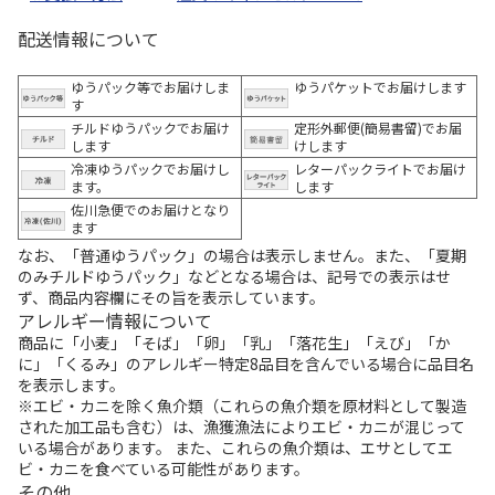
配送情報について
ゆうパック等でお届けしま
ゆうパケットでお届けします
す
チルドゆうパックでお届け
定形外郵便(簡易書留)でお届
します
けします
冷凍ゆうパックでお届けし
レターパックライトでお届け
ます。
します
佐川急便でのお届けとなり
ます
なお、「普通ゆうパック」の場合は表示しません。また、「夏期
のみチルドゆうパック」などとなる場合は、記号での表示はせ
ず、商品内容欄にその旨を表示しています。
アレルギー情報について
商品に「小麦」「そば」「卵」「乳」「落花生」「えび」「か
に」「くるみ」のアレルギー特定8品目を含んでいる場合に品目名
を表示します。
※エビ・カニを除く魚介類（これらの魚介類を原材料として製造
された加工品も含む）は、漁獲漁法によりエビ・カニが混じって
いる場合があります。 また、これらの魚介類は、エサとしてエ
ビ・カニを食べている可能性があります。
その他