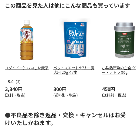
この商品を見た人は他にこんな商品も買っています
〈ダイドー〉おいしい麦茶
ペットスエットゼリー 愛
小型熱帯魚の主食 
犬用 20g×7本
ー・テトラ 90g
5.0
（2）
3,340円
300円
450円
(送料・税込)
(送料別・税込)
(送料別・税込)
●不良品を除き返品・交換・キャンセルはお受
けいたしかねます。