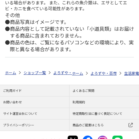
いる場合があります。 また、これらの魚介類は、エサとしてエ
ビ・カニを食べている可能性があります。
その他
商品写真はイメージです。
商品内容として記載されていない「小道具類」はお届け
する商品に含まれておりません。
商品の色は、ご覧になるパソコンなどの環境により、実
際と異なる場合があります。
ホーム
ショップ一覧
よろずや・百市
Deli 超静音A4サイズ据え置
ホーム
よろずや・百市
生活家電
ご利用ガイド
よくあるご質問
お問い合わせ
利用規約
サイト運営会社について
特定商取引法に基づく表記について
プライバシーポリシー
商品のご提案はこちら