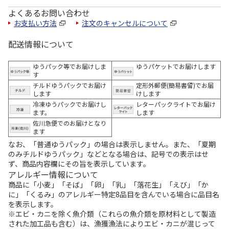
よくあるお問い合わせ
お支払い方法
注文のキャンセルについて
配送情報について
ゆうパック等でお届けしま
ゆうパケットでお届けします
す
チルドゆうパックでお届け
定形外郵便(簡易書留)でお届
します
けします
冷凍ゆうパックでお届けし
レターパックライトでお届け
ます。
します
佐川急便でのお届けとなり
ます
なお、「普通ゆうパック」の場合は表示しません。また、「夏期
のみチルドゆうパック」などとなる場合は、記号での表示はせ
ず、商品内容欄にその旨を表示しています。
アレルギー情報について
商品に「小麦」「そば」「卵」「乳」「落花生」「えび」「か
に」「くるみ」のアレルギー特定8品目を含んでいる場合に品目名
を表示します。
※エビ・カニを除く魚介類（これらの魚介類を原材料として製造
された加工品も含む）は、漁獲漁法によりエビ・カニが混じって