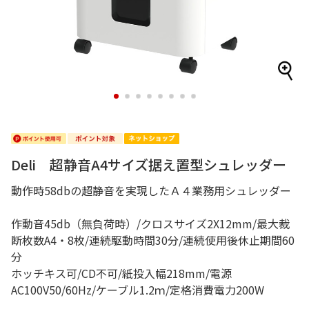
1
2
3
4
5
6
7
8
Deli 超静音A4サイズ据え置型シュレッダー
動作時58dbの超静音を実現したＡ４業務用シュレッダー
作動音45db（無負荷時）/クロスサイズ2X12mm/最大裁
断枚数A4・8枚/連続駆動時間30分/連続使用後休止期間60
分
ホッチキス可/CD不可/紙投入幅218mm/電源
AC100V50/60Hz/ケーブル1.2ｍ/定格消費電力200W