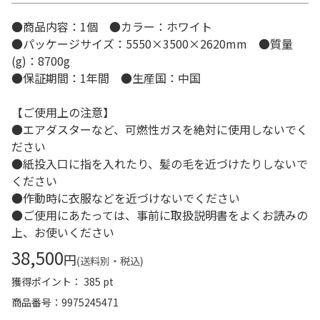
●商品内容：1個 ●カラー：ホワイト
●パッケージサイズ：5550×3500×2620mm ●質量
(g)：8700g
●保証期間：1年間 ●生産国：中国
【ご使用上の注意】
●エアダスターなど、可燃性ガスを絶対に使用しないでく
ださい
●紙投入口に指を入れたり、髪の毛を近づけたりしないで
ください
●作動時に衣服などを近づけないでください
●ご使用にあたっては、事前に取扱説明書をよくお読みの
上、お使いください
38,500
円
(送料別・税込)
獲得ポイント： 385 pt
商品番号
9975245471