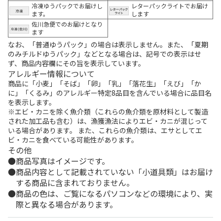
冷凍ゆうパックでお届けし
レターパックライトでお届け
ます。
します
佐川急便でのお届けとなり
ます
なお、「普通ゆうパック」の場合は表示しません。また、「夏期
のみチルドゆうパック」などとなる場合は、記号での表示はせ
ず、商品内容欄にその旨を表示しています。
アレルギー情報について
商品に「小麦」「そば」「卵」「乳」「落花生」「えび」「か
に」「くるみ」のアレルギー特定8品目を含んでいる場合に品目名
を表示します。
※エビ・カニを除く魚介類（これらの魚介類を原材料として製造
された加工品も含む）は、漁獲漁法によりエビ・カニが混じって
いる場合があります。 また、これらの魚介類は、エサとしてエ
ビ・カニを食べている可能性があります。
その他
商品写真はイメージです。
商品内容として記載されていない「小道具類」はお届け
する商品に含まれておりません。
商品の色は、ご覧になるパソコンなどの環境により、実
際と異なる場合があります。