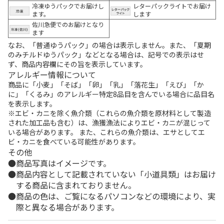
冷凍ゆうパックでお届けし
レターパックライトでお届け
ます。
します
佐川急便でのお届けとなり
ます
なお、「普通ゆうパック」の場合は表示しません。また、「夏期
のみチルドゆうパック」などとなる場合は、記号での表示はせ
ず、商品内容欄にその旨を表示しています。
アレルギー情報について
商品に「小麦」「そば」「卵」「乳」「落花生」「えび」「か
に」「くるみ」のアレルギー特定8品目を含んでいる場合に品目名
を表示します。
※エビ・カニを除く魚介類（これらの魚介類を原材料として製造
された加工品も含む）は、漁獲漁法によりエビ・カニが混じって
いる場合があります。 また、これらの魚介類は、エサとしてエ
ビ・カニを食べている可能性があります。
その他
商品写真はイメージです。
商品内容として記載されていない「小道具類」はお届け
する商品に含まれておりません。
商品の色は、ご覧になるパソコンなどの環境により、実
際と異なる場合があります。