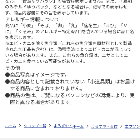
なお、「普通ゆうパック」の場合は表示しません。また、「夏期
のみチルドゆうパック」などとなる場合は、記号での表示はせ
ず、商品内容欄にその旨を表示しています。
アレルギー情報について
商品に「小麦」「そば」「卵」「乳」「落花生」「えび」「か
に」「くるみ」のアレルギー特定8品目を含んでいる場合に品目名
を表示します。
※エビ・カニを除く魚介類（これらの魚介類を原材料として製造
された加工品も含む）は、漁獲漁法によりエビ・カニが混じって
いる場合があります。 また、これらの魚介類は、エサとしてエ
ビ・カニを食べている可能性があります。
その他
商品写真はイメージです。
商品内容として記載されていない「小道具類」はお届け
する商品に含まれておりません。
商品の色は、ご覧になるパソコンなどの環境により、実
際と異なる場合があります。
ホーム
ショップ一覧
よろずや・百市
エコリカ キヤノン BC-36
ホーム
よろずや・百市
エプソン