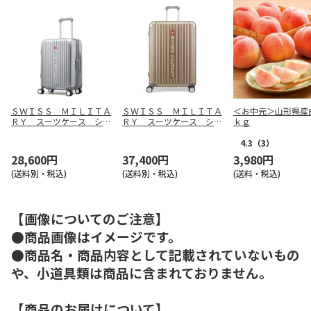
ＳＷＩＳＳ ＭＩＬＩＴＡ
ＳＷＩＳＳ ＭＩＬＩＴＡ
＜お中元＞山形県産
ＲＹ スーツケース シグ
ＲＹ スーツケース シグ
ｋｇ
ナス（５５ｃｍ・シルバ
ナス（７５ｃｍ・シャンパ
ー）
ンゴールド）
4.3
（3）
28,600円
37,400円
3,980円
(送料別・税込)
(送料別・税込)
(送料・税込)
【画像についてのご注意】
●商品画像はイメージです。
●商品名・商品内容として記載されていないもの
や、小道具類は商品に含まれておりません。
【商品のお届けについて】