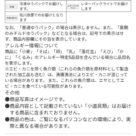
冷凍ゆうパックでお届けし
レターパックライトでお届け
ます。
します
佐川急便でのお届けとなり
ます
なお、「普通ゆうパック」の場合は表示しません。また、「夏期
のみチルドゆうパック」などとなる場合は、記号での表示はせ
ず、商品内容欄にその旨を表示しています。
アレルギー情報について
商品に「小麦」「そば」「卵」「乳」「落花生」「えび」「か
に」「くるみ」のアレルギー特定8品目を含んでいる場合に品目名
を表示します。
※エビ・カニを除く魚介類（これらの魚介類を原材料として製造
された加工品も含む）は、漁獲漁法によりエビ・カニが混じって
いる場合があります。 また、これらの魚介類は、エサとしてエ
ビ・カニを食べている可能性があります。
その他
商品写真はイメージです。
商品内容として記載されていない「小道具類」はお届け
する商品に含まれておりません。
商品の色は、ご覧になるパソコンなどの環境により、実
際と異なる場合があります。