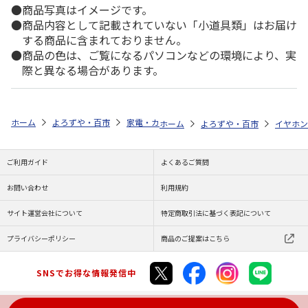
商品写真はイメージです。
商品内容として記載されていない「小道具類」はお届け
する商品に含まれておりません。
商品の色は、ご覧になるパソコンなどの環境により、実
際と異なる場合があります。
ホーム
よろずや・百市
家電・カメラ・オーディオ
映像・オーディオ
ホーム
よろずや・百市
イヤホン
ご利用ガイド
よくあるご質問
お問い合わせ
利用規約
サイト運営会社について
特定商取引法に基づく表記について
プライバシーポリシー
商品のご提案はこちら
SNSでお得な情報発信中