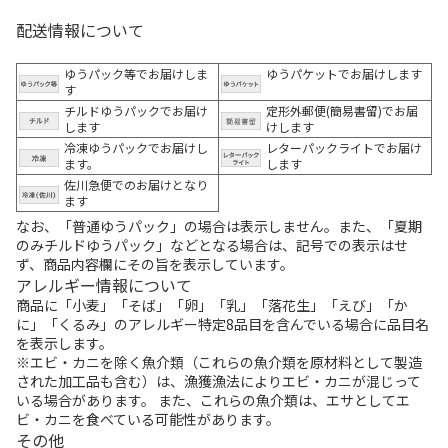
配送情報について
ゆうパック等でお届けしま
ゆうパケットでお届けします
す
チルドゆうパックでお届け
定形外郵便(簡易書留)でお届
します
けします
冷凍ゆうパックでお届けし
レターパックライトでお届け
ます。
します
佐川急便でのお届けとなり
ます
なお、「普通ゆうパック」の場合は表示しません。また、「夏期
のみチルドゆうパック」などとなる場合は、記号での表示はせ
ず、商品内容欄にその旨を表示しています。
アレルギー情報について
商品に「小麦」「そば」「卵」「乳」「落花生」「えび」「か
に」「くるみ」のアレルギー特定8品目を含んでいる場合に品目名
を表示します。
※エビ・カニを除く魚介類（これらの魚介類を原材料として製造
された加工品も含む）は、漁獲漁法によりエビ・カニが混じって
いる場合があります。 また、これらの魚介類は、エサとしてエ
ビ・カニを食べている可能性があります。
その他