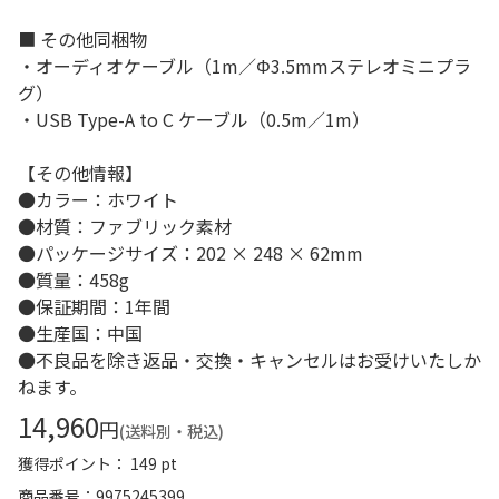
■ その他同梱物
・オーディオケーブル（1m／Φ3.5mmステレオミニプラ
グ）
・USB Type-A to C ケーブル（0.5m／1m）
【その他情報】
●カラー：ホワイト
●材質：ファブリック素材
●パッケージサイズ：202 × 248 × 62mm
●質量：458g
●保証期間：1年間
●生産国：中国
●不良品を除き返品・交換・キャンセルはお受けいたしか
ねます。
14,960
円
(送料別・税込)
獲得ポイント： 149 pt
商品番号
9975245399