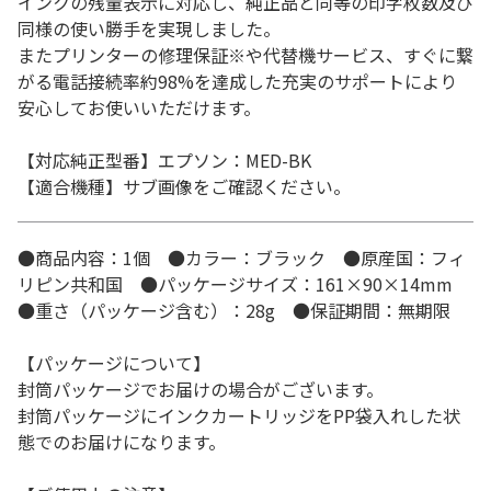
インクの残量表示に対応し、純正品と同等の印字枚数及び
同様の使い勝手を実現しました。
またプリンターの修理保証※や代替機サービス、すぐに繋
がる電話接続率約98%を達成した充実のサポートにより
安心してお使いいただけます。
【対応純正型番】エプソン：MED-BK
【適合機種】サブ画像をご確認ください。
●商品内容：1個 ●カラー：ブラック ●原産国：フィ
リピン共和国 ●パッケージサイズ：161×90×14mm
●重さ（パッケージ含む）：28g ●保証期間：無期限
【パッケージについて】
封筒パッケージでお届けの場合がございます。
封筒パッケージにインクカートリッジをPP袋入れした状
態でのお届けになります。