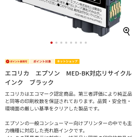
1
2
3
4
5
6
7
8
エコリカ エプソン MED-BK対応リサイクル
インク ブラック
エコリカはエコマーク認定商品。第三者評価により純正品
と同等の印刷枚数を保証されております。品質・安全性・
環境面の厳しい基準をクリアした製品です。
エプソンの一般コンシューマー向けプリンターの中でも主
力機種に対応した売れ筋インクです。