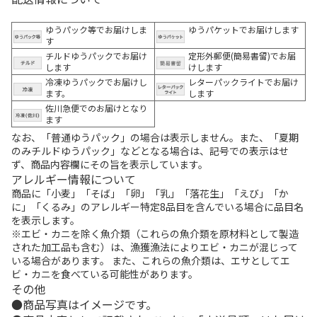
ゆうパック等でお届けしま
ゆうパケットでお届けします
す
チルドゆうパックでお届け
定形外郵便(簡易書留)でお届
します
けします
冷凍ゆうパックでお届けし
レターパックライトでお届け
ます。
します
佐川急便でのお届けとなり
ます
なお、「普通ゆうパック」の場合は表示しません。また、「夏期
のみチルドゆうパック」などとなる場合は、記号での表示はせ
ず、商品内容欄にその旨を表示しています。
アレルギー情報について
商品に「小麦」「そば」「卵」「乳」「落花生」「えび」「か
に」「くるみ」のアレルギー特定8品目を含んでいる場合に品目名
を表示します。
※エビ・カニを除く魚介類（これらの魚介類を原材料として製造
された加工品も含む）は、漁獲漁法によりエビ・カニが混じって
いる場合があります。 また、これらの魚介類は、エサとしてエ
ビ・カニを食べている可能性があります。
その他
商品写真はイメージです。