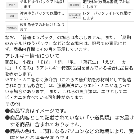
チルドゆうパックでお届け
定形外郵便(簡易書留)でお届
します
けします
冷凍ゆうパックでお届けし
レターパックライトでお届け
ます。
します
佐川急便でのお届けとなり
ます
なお、「普通ゆうパック」の場合は表示しません。また、「夏期
のみチルドゆうパック」などとなる場合は、記号での表示はせ
ず、商品内容欄にその旨を表示しています。
アレルギー情報について
商品に「小麦」「そば」「卵」「乳」「落花生」「えび」「か
に」「くるみ」のアレルギー特定8品目を含んでいる場合に品目名
を表示します。
※エビ・カニを除く魚介類（これらの魚介類を原材料として製造
された加工品も含む）は、漁獲漁法によりエビ・カニが混じって
いる場合があります。 また、これらの魚介類は、エサとしてエ
ビ・カニを食べている可能性があります。
その他
商品写真はイメージです。
商品内容として記載されていない「小道具類」はお届け
する商品に含まれておりません。
商品の色は、ご覧になるパソコンなどの環境により、実
際と異なる場合があります。