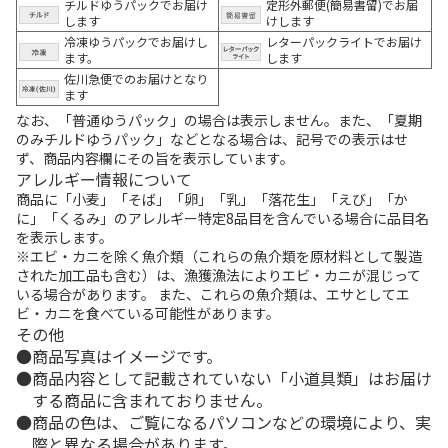
チルドゆうパックでお届け
定形外郵便(簡易書留)でお届
します
けします
冷凍ゆうパックでお届けし
レターパックライトでお届け
ます。
します
佐川急便でのお届けとなり
ます
なお、「普通ゆうパック」の場合は表示しません。また、「夏期
のみチルドゆうパック」などとなる場合は、記号での表示はせ
ず、商品内容欄にその旨を表示しています。
アレルギー情報について
商品に「小麦」「そば」「卵」「乳」「落花生」「えび」「か
に」「くるみ」のアレルギー特定8品目を含んでいる場合に品目名
を表示します。
※エビ・カニを除く魚介類（これらの魚介類を原材料として製造
された加工品も含む）は、漁獲漁法によりエビ・カニが混じって
いる場合があります。 また、これらの魚介類は、エサとしてエ
ビ・カニを食べている可能性があります。
その他
商品写真はイメージです。
商品内容として記載されていない「小道具類」はお届け
する商品に含まれておりません。
商品の色は、ご覧になるパソコンなどの環境により、実
際と異なる場合があります。