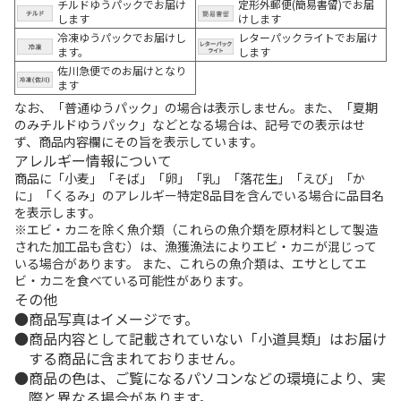
チルドゆうパックでお届け
定形外郵便(簡易書留)でお届
します
けします
冷凍ゆうパックでお届けし
レターパックライトでお届け
ます。
します
佐川急便でのお届けとなり
ます
なお、「普通ゆうパック」の場合は表示しません。また、「夏期
のみチルドゆうパック」などとなる場合は、記号での表示はせ
ず、商品内容欄にその旨を表示しています。
アレルギー情報について
商品に「小麦」「そば」「卵」「乳」「落花生」「えび」「か
に」「くるみ」のアレルギー特定8品目を含んでいる場合に品目名
を表示します。
※エビ・カニを除く魚介類（これらの魚介類を原材料として製造
された加工品も含む）は、漁獲漁法によりエビ・カニが混じって
いる場合があります。 また、これらの魚介類は、エサとしてエ
ビ・カニを食べている可能性があります。
その他
商品写真はイメージです。
商品内容として記載されていない「小道具類」はお届け
する商品に含まれておりません。
商品の色は、ご覧になるパソコンなどの環境により、実
際と異なる場合があります。