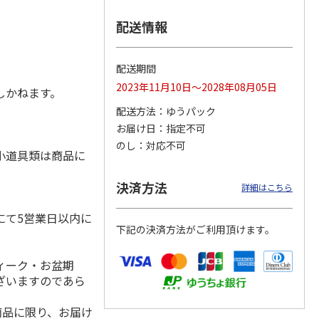
配送情報
プソ
エコリカ エプソ
エコリカ エプソ
エコリカ エプソ
配送期間
５０対
ン ＫＵＩ－６ＣＬ
ン ＭＵＧ－４ＣＬ
ン ＩＣ６ＣＬ５０
2023年11月10日～2028年08月05日
イン
－Ｌ対応リサイクル
対応リサイクルイン
対応リサイクルイン
しかねます。
インク
…
ク ４
…
ク ６
…
配送方法
ゆうパック
4,840円
3,740円
4,620円
お届け日
指定不可
)
(送料別・税込)
(送料別・税込)
(送料別・税込)
のし
対応不可
小道具類は商品に
決済方法
詳細はこちら
にて5営業日以内に
下記の決済方法がご利用頂けます。
ィーク・お盆期
ざいますのであら
商品に限り、お届け