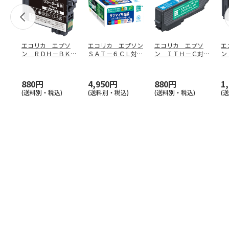
エコリカ エプソ
エコリカ エプソン
エコリカ エプソ
エ
ン ＲＤＨ－ＢＫ対
ＳＡＴ－６ＣＬ対応
ン ＩＴＨ－Ｃ対応
ン
応リサイクルイン
リサイクルインク
リサイクルインク
サ
ク ブラ
…
６色
…
シアン
ラ
880円
4,950円
880円
1
(送料別・税込)
(送料別・税込)
(送料別・税込)
(