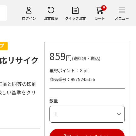
0
ログイン
注文履歴
クイック注文
カート
メニュー
859
円
応リサイク
(送料別・税込)
獲得ポイント： 8 pt
商品番号
9975245326
正品と同等の印刷
厳しい基準をクリ
数量