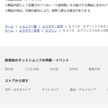
※商品内容として記載されていない「小道具類」はお届けする商品に含まれて
※商品の色は、印刷の都合により、実際と異なる場合があります。
ホーム
ショップ一覧
よろずや・百市
エコリカ エプソンＩＣＭ６
ホーム
よろずや・百市
エプソン
エコリカ エプソンＩＣＭ６２対
郵便局のネットショップの特集・イベント
母の日
こどもの日
父の日
お中元
敬老の日
ストアから探す
切手・はがきストア
ギフトストア
食品・グルメストア