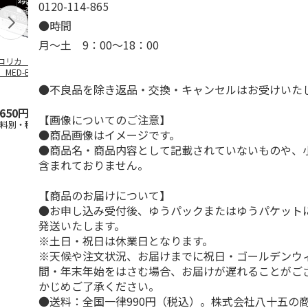
0120-114-865
●時間
月～土 9：00～18：00
コリカ エプソ
エコリカ エプソ
エコリカ エプソ
エコリカ エ
 MED-BK対応リ
ン ＭＵＧ－Ｍ対応
ン ＲＤＨ－ＢＫ－
ン ＩＣＬＣ
イクルインク ブ
リサイクルインク
Ｌ対応リサイクルイ
応リサイクル
●不良品を除き返品・交換・キャンセルはお受けいた
…
マゼン
…
ンク
…
ク ライ
…
,650円
770円
1,650円
880円
【画像についてのご注意】
送料別・税込)
(送料別・税込)
(送料別・税込)
(送料別・税込
●商品画像はイメージです。
●商品名・商品内容として記載されていないものや、
含まれておりません。
【商品のお届けについて】
●お申し込み受付後、ゆうパックまたはゆうパケット
発送いたします。
※土日・祝日は休業日となります。
※天候や注文状況、お届けまでに祝日・ゴールデンウ
間・年末年始をはさむ場合、お届けが遅れることがご
かじめご了承ください。
●送料：全国一律990円（税込）。株式会社八十五の