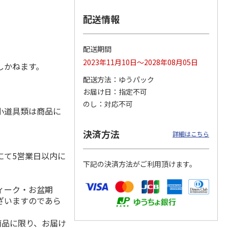
配送情報
プソ
エコリカ エプソ
エコリカ エプソ
エコリカ エプソ
配送期間
５０対
ン ＫＵＩ－６ＣＬ
ン ＭＵＧ－４ＣＬ
ン ＩＣ６ＣＬ５０
2023年11月10日～2028年08月05日
イン
－Ｌ対応リサイクル
対応リサイクルイン
対応リサイクルイン
しかねます。
インク
…
ク ４
…
ク ６
…
配送方法
ゆうパック
4,840円
3,740円
4,620円
お届け日
指定不可
)
(送料別・税込)
(送料別・税込)
(送料別・税込)
のし
対応不可
小道具類は商品に
決済方法
詳細はこちら
にて5営業日以内に
下記の決済方法がご利用頂けます。
ィーク・お盆期
ざいますのであら
商品に限り、お届け