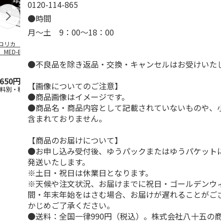
0120-114-865
●時間
月～土 9：00～18：00
コリカ エプソ
エコリカ エプソ
エコリカ エプソ
エコリカ エ
 MED-BK対応リ
ン ＭＵＧ－Ｍ対応
ン ＲＤＨ－ＢＫ－
ン ＩＣＬＣ
イクルインク ブ
リサイクルインク
Ｌ対応リサイクルイ
応リサイクル
●不良品を除き返品・交換・キャンセルはお受けいた
…
マゼン
…
ンク
…
ク ライ
…
,650円
770円
1,650円
880円
【画像についてのご注意】
送料別・税込)
(送料別・税込)
(送料別・税込)
(送料別・税込
●商品画像はイメージです。
●商品名・商品内容として記載されていないものや、
含まれておりません。
【商品のお届けについて】
●お申し込み受付後、ゆうパックまたはゆうパケット
発送いたします。
※土日・祝日は休業日となります。
※天候や注文状況、お届けまでに祝日・ゴールデンウ
間・年末年始をはさむ場合、お届けが遅れることがご
かじめご了承ください。
●送料：全国一律990円（税込）。株式会社八十五の