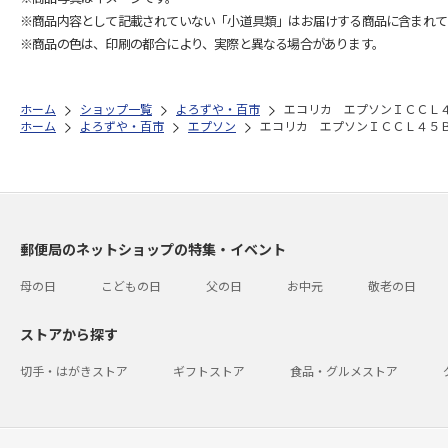
※商品内容として記載されていない「小道具類」はお届けする商品に含まれて
※商品の色は、印刷の都合により、実際と異なる場合があります。
ホーム
ショップ一覧
よろずや・百市
エコリカ エプソンＩＣＣＬ
ホーム
よろずや・百市
エプソン
エコリカ エプソンＩＣＣＬ４５
郵便局のネットショップの特集・イベント
母の日
こどもの日
父の日
お中元
敬老の日
ストアから探す
切手・はがきストア
ギフトストア
食品・グルメストア