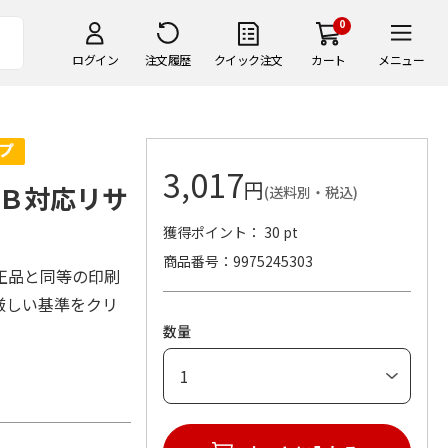
0
ログイン
注文履歴
クイック注文
カート
メニュー
3,017
円
Ｂ対応リサ
(送料別・税込)
獲得ポイント： 30 pt
商品番号
9975245303
正品と同等の印刷
厳しい基準をクリ
数量