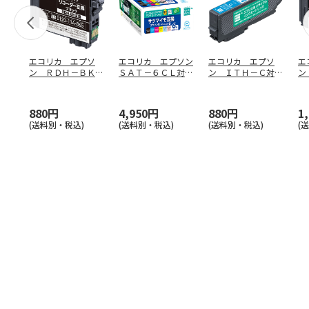
エコリカ エプソ
エコリカ エプソン
エコリカ エプソ
エ
ン ＲＤＨ－ＢＫ対
ＳＡＴ－６ＣＬ対応
ン ＩＴＨ－Ｃ対応
ン
応リサイクルイン
リサイクルインク
リサイクルインク
サ
ク ブラ
…
６色
…
シアン
ラ
880円
4,950円
880円
1
(送料別・税込)
(送料別・税込)
(送料別・税込)
(