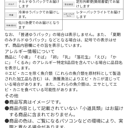
チルドゆうパックでお届け
定形外郵便(簡易書留)でお届
します
けします
冷凍ゆうパックでお届けし
レターパックライトでお届け
ます。
します
佐川急便でのお届けとなり
ます
なお、「普通ゆうパック」の場合は表示しません。また、「夏期
のみチルドゆうパック」などとなる場合は、記号での表示はせ
ず、商品内容欄にその旨を表示しています。
アレルギー情報について
商品に「小麦」「そば」「卵」「乳」「落花生」「えび」「か
に」「くるみ」のアレルギー特定8品目を含んでいる場合に品目名
を表示します。
※エビ・カニを除く魚介類（これらの魚介類を原材料として製造
された加工品も含む）は、漁獲漁法によりエビ・カニが混じって
いる場合があります。 また、これらの魚介類は、エサとしてエ
ビ・カニを食べている可能性があります。
その他
商品写真はイメージです。
商品内容として記載されていない「小道具類」はお届け
する商品に含まれておりません。
商品の色は、ご覧になるパソコンなどの環境により、実
際と異なる場合があります。