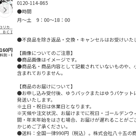
0120-114-865
●時間
月～土 9：00～18：00
コリカ キヤノ
エコリカ キヤノ
エコリカ キヤノ
エコリカ キ
 ＢＣＩ－３５１
ン ＢＣＩ－３８１
ン ＢＣ－３１０対
ン ＢＣＩ－
Ｌ＋３５０ＸＬ／
＋３８０／６ＭＰ対
応リサイクルイン
＋３２０／５
●不良品を除き返品・交換・キャンセルはお受けいた
ＭＰ
…
応リサ
…
ク ブラ
…
応リサ
…
,160円
5,720円
2,310円
3,025円
【画像についてのご注意】
送料別・税込)
(送料別・税込)
(送料別・税込)
(送料別・税込
●商品画像はイメージです。
●商品名・商品内容として記載されていないものや、
含まれておりません。
【商品のお届けについて】
●お申し込み受付後、ゆうパックまたはゆうパケット
発送いたします。
※土日・祝日は休業日となります。
※天候や注文状況、お届けまでに祝日・ゴールデンウ
間・年末年始をはさむ場合、お届けが遅れることがご
かじめご了承ください。
●送料：全国一律990円（税込）。株式会社八十五の