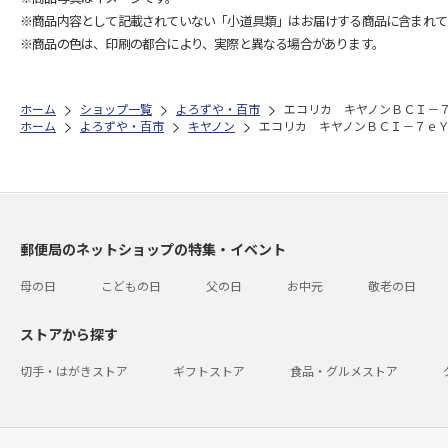
※商品内容として記載されていない「小道具類」はお届けする商品に含まれて
※商品の色は、印刷の都合により、実際と異なる場合があります。
ホーム
ショップ一覧
よろずや・百市
エコリカ キヤノンＢＣＩ－
ホーム
よろずや・百市
キヤノン
エコリカ キヤノンＢＣＩ－７ｅ
郵便局のネットショップの特集・イベント
母の日
こどもの日
父の日
お中元
敬老の日
ストアから探す
切手・はがきストア
ギフトストア
食品・グルメストア