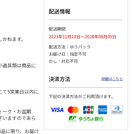
配送情報
ヤノ
エコリカ キヤノ
エコリカ キヤノ
エコリカ キヤノ
配送期間
３２１
ン ＢＣＩ－３２６
ン ＢＣＩ－３７１
ン ＢＣＩ－３８１
2023年11月10日～2028年08月05日
ＭＰ対
Ｍ対応リサイクルイ
＋３７０／５ＭＰ対
＋３８０／５ＭＰ対
しかねます。
ンク
…
応リサ
…
応リサ
…
配送方法
ゆうパック
715円
3,740円
4,840円
お届け日
指定不可
)
(送料別・税込)
(送料別・税込)
(送料別・税込)
のし
対応不可
小道具類は商品に
決済方法
詳細はこちら
にて5営業日以内に
下記の決済方法がご利用頂けます。
ィーク・お盆期
ざいますのであら
商品に限り、お届け