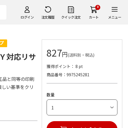
0
ログイン
注文履歴
クイック注文
カート
メニュー
827
円
Ｙ対応リサ
(送料別・税込)
獲得ポイント： 8 pt
商品番号
9975245281
正品と同等の印刷
厳しい基準をクリ
数量