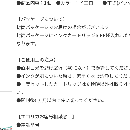
●商品内容：1個 ●カラー：イエロー ●重さ(パッケ
【パッケージについて】
封筒パッケージでお届けの場合がございます。
封筒パッケージにインクカートリッジをPP袋入れした
なります。
【ご使用上の注意】
●直射日光を避け室温（40℃以下）で保管してくださ
●インクが肌についた時は、素早く水で洗浄してくだ
●一度セットしたカートリッジは交換時以外は取り外
い。
●開封後6ヵ月以内に使い切ってください。
【エコリカお客様相談窓口】
●電話番号