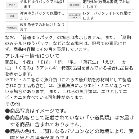
チルドゆうパックでお届け
定形外郵便(簡易書留)でお届
します
けします
冷凍ゆうパックでお届けし
レターパックライトでお届け
ます。
します
佐川急便でのお届けとなり
ます
なお、「普通ゆうパック」の場合は表示しません。また、「夏期
のみチルドゆうパック」などとなる場合は、記号での表示はせ
ず、商品内容欄にその旨を表示しています。
アレルギー情報について
商品に「小麦」「そば」「卵」「乳」「落花生」「えび」「か
に」「くるみ」のアレルギー特定8品目を含んでいる場合に品目名
を表示します。
※エビ・カニを除く魚介類（これらの魚介類を原材料として製造
された加工品も含む）は、漁獲漁法によりエビ・カニが混じって
いる場合があります。 また、これらの魚介類は、エサとしてエ
ビ・カニを食べている可能性があります。
その他
商品写真はイメージです。
商品内容として記載されていない「小道具類」はお届け
する商品に含まれておりません。
商品の色は、ご覧になるパソコンなどの環境により、実
際と異なる場合があります。