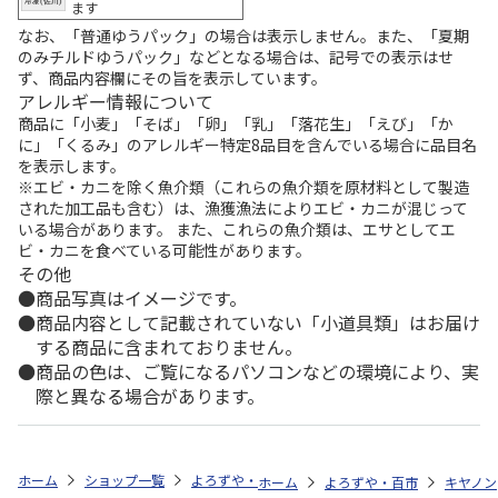
ます
なお、「普通ゆうパック」の場合は表示しません。また、「夏期
のみチルドゆうパック」などとなる場合は、記号での表示はせ
ず、商品内容欄にその旨を表示しています。
アレルギー情報について
商品に「小麦」「そば」「卵」「乳」「落花生」「えび」「か
に」「くるみ」のアレルギー特定8品目を含んでいる場合に品目名
を表示します。
※エビ・カニを除く魚介類（これらの魚介類を原材料として製造
された加工品も含む）は、漁獲漁法によりエビ・カニが混じって
いる場合があります。 また、これらの魚介類は、エサとしてエ
ビ・カニを食べている可能性があります。
その他
商品写真はイメージです。
商品内容として記載されていない「小道具類」はお届け
する商品に含まれておりません。
商品の色は、ご覧になるパソコンなどの環境により、実
際と異なる場合があります。
ホーム
ショップ一覧
よろずや・百市
エコリカ キヤノンＢＣ－３６
ホーム
よろずや・百市
キヤノン