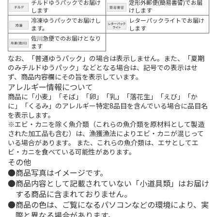
チルドゆうパックでお届け
定形外郵便(簡易書留)でお届
します
けします
冷凍ゆうパックでお届けし
レターパックライトでお届け
ます。
します
佐川急便でのお届けとなり
ます
なお、「普通ゆうパック」の場合は表示しません。また、「夏期
のみチルドゆうパック」などとなる場合は、記号での表示はせ
ず、商品内容欄にその旨を表示しています。
アレルギー情報について
商品に「小麦」「そば」「卵」「乳」「落花生」「えび」「か
に」「くるみ」のアレルギー特定8品目を含んでいる場合に品目名
を表示します。
※エビ・カニを除く魚介類（これらの魚介類を原材料として製造
された加工品も含む）は、漁獲漁法によりエビ・カニが混じって
いる場合があります。 また、これらの魚介類は、エサとしてエ
ビ・カニを食べている可能性があります。
その他
商品写真はイメージです。
商品内容として記載されていない「小道具類」はお届け
する商品に含まれておりません。
商品の色は、ご覧になるパソコンなどの環境により、実
際と異なる場合があります。