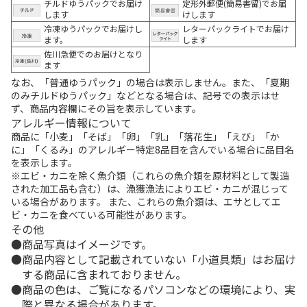
チルドゆうパックでお届け
定形外郵便(簡易書留)でお届
します
けします
冷凍ゆうパックでお届けし
レターパックライトでお届け
ます。
します
佐川急便でのお届けとなり
ます
なお、「普通ゆうパック」の場合は表示しません。また、「夏期
のみチルドゆうパック」などとなる場合は、記号での表示はせ
ず、商品内容欄にその旨を表示しています。
アレルギー情報について
商品に「小麦」「そば」「卵」「乳」「落花生」「えび」「か
に」「くるみ」のアレルギー特定8品目を含んでいる場合に品目名
を表示します。
※エビ・カニを除く魚介類（これらの魚介類を原材料として製造
された加工品も含む）は、漁獲漁法によりエビ・カニが混じって
いる場合があります。 また、これらの魚介類は、エサとしてエ
ビ・カニを食べている可能性があります。
その他
商品写真はイメージです。
商品内容として記載されていない「小道具類」はお届け
する商品に含まれておりません。
商品の色は、ご覧になるパソコンなどの環境により、実
際と異なる場合があります。