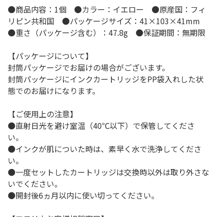
●商品内容：1個 ●カラー：イエロー ●原産国：フィ
リピン共和国 ●パッケージサイズ：41×103×41mm
●重さ（パッケージ含む）：47.8g ●保証期間：無期限
【パッケージについて】
封筒パッケージでお届けの場合がございます。
封筒パッケージにインクカートリッジをPP袋入れした状
態でのお届けになります。
【ご使用上の注意】
●直射日光を避け室温（40℃以下）で保管してくださ
い。
●インクが肌についた時は、素早く水で洗浄してくださ
い。
●一度セットしたカートリッジは交換時以外は取り外さな
いでください。
●開封後6ヵ月以内に使い切ってください。