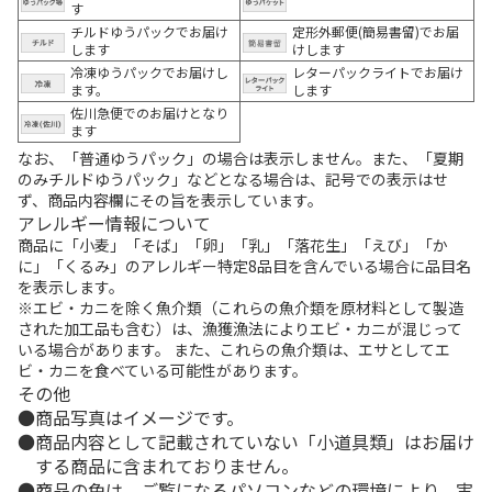
す
チルドゆうパックでお届け
定形外郵便(簡易書留)でお届
します
けします
冷凍ゆうパックでお届けし
レターパックライトでお届け
ます。
します
佐川急便でのお届けとなり
ます
なお、「普通ゆうパック」の場合は表示しません。また、「夏期
のみチルドゆうパック」などとなる場合は、記号での表示はせ
ず、商品内容欄にその旨を表示しています。
アレルギー情報について
商品に「小麦」「そば」「卵」「乳」「落花生」「えび」「か
に」「くるみ」のアレルギー特定8品目を含んでいる場合に品目名
を表示します。
※エビ・カニを除く魚介類（これらの魚介類を原材料として製造
された加工品も含む）は、漁獲漁法によりエビ・カニが混じって
いる場合があります。 また、これらの魚介類は、エサとしてエ
ビ・カニを食べている可能性があります。
その他
商品写真はイメージです。
商品内容として記載されていない「小道具類」はお届け
する商品に含まれておりません。
商品の色は、ご覧になるパソコンなどの環境により、実