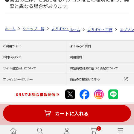
際と異なる場合があります。
ホーム
ショップ一覧
よろずや・百市
エコリカ エプソン ＴＡＫ－
ホーム
よろずや・百市
エプソン
ご利用ガイド
よくあるご質問
お問い合わせ
利用規約
サイト運営会社について
特定商取引法に基づく表記について
プライバシーポリシー
商品のご提案はこちら
SNSでお得な情報発信中
カートに入れる
Copyright (C) JAPAN POST Co.,Ltd. All Rights Reserved.
0