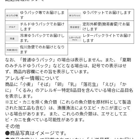
ゆうパック等でお届けしま
ゆうパケットでお届けします
す
チルドゆうパックでお届け
定形外郵便(簡易書留)でお届
します
けします
冷凍ゆうパックでお届けし
レターパックライトでお届け
ます。
します
佐川急便でのお届けとなり
ます
なお、「普通ゆうパック」の場合は表示しません。また、「夏期
のみチルドゆうパック」などとなる場合は、記号での表示はせ
ず、商品内容欄にその旨を表示しています。
アレルギー情報について
商品に「小麦」「そば」「卵」「乳」「落花生」「えび」「か
に」「くるみ」のアレルギー特定8品目を含んでいる場合に品目名
を表示します。
※エビ・カニを除く魚介類（これらの魚介類を原材料として製造
された加工品も含む）は、漁獲漁法によりエビ・カニが混じって
いる場合があります。 また、これらの魚介類は、エサとしてエ
ビ・カニを食べている可能性があります。
その他
商品写真はイメージです。