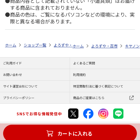
商品内容として記載されていない「小道具類」はお届け
する商品に含まれておりません。
商品の色は、ご覧になるパソコンなどの環境により、実
際と異なる場合があります。
ホーム
ショップ一覧
よろずや・百市
エコリカ キヤノン ＢＣＩ－
ホーム
よろずや・百市
キヤノン
ご利用ガイド
よくあるご質問
お問い合わせ
利用規約
サイト運営会社について
特定商取引法に基づく表記について
プライバシーポリシー
商品のご提案はこちら
SNSでお得な情報発信中
カートに入れる
Copyright (C) JAPAN POST Co.,Ltd. All Rights Reserved.