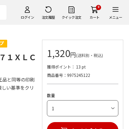
0
ログイン
注文履歴
クイック注文
カート
メニュー
1,320
円
７１ＸＬＣ
(送料別・税込)
獲得ポイント： 13 pt
商品番号
9975245122
正品と同等の印刷
厳しい基準をクリ
数量