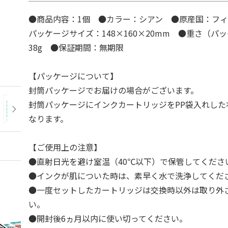
●商品内容：1個 ●カラー：シアン ●原産国：フ
パッケージサイズ：148×160×20mm ●重さ（パ
38g ●保証期間：無期限
【パッケージについて】
封筒パッケージでお届けの場合がございます。
封筒パッケージにインクカートリッジをPP袋入れした
なります。
【ご使用上の注意】
●直射日光を避け室温（40℃以下）で保管してくださ
●インクが肌についた時は、素早く水で洗浄してくだ
●一度セットしたカートリッジは交換時以外は取り外
い。
●開封後6ヵ月以内に使い切ってください。