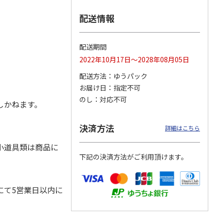
配送情報
ヤノ
エコリカ キヤノ
エコリカ キヤノ
エコリカ キヤノ
配送期間
３２１
ン ＢＣＩ－３２６
ン ＢＣＩ－３７１
ン ＢＣＩ－３８１
2022年10月17日～2028年08月05日
ＭＰ対
Ｍ対応リサイクルイ
＋３７０／５ＭＰ対
＋３８０／５ＭＰ対
ンク
…
応リサ
…
応リサ
…
配送方法
ゆうパック
715円
3,740円
4,840円
お届け日
指定不可
)
(送料別・税込)
(送料別・税込)
(送料別・税込)
のし
対応不可
しかねます。
決済方法
詳細はこちら
小道具類は商品に
下記の決済方法がご利用頂けます。
にて5営業日以内に