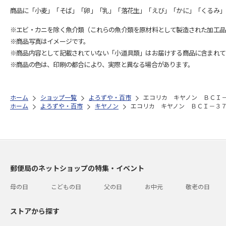
商品に「小麦」「そば」「卵」「乳」「落花生」「えび」「かに」「くるみ」
※エビ・カニを除く魚介類（これらの魚介類を原材料として製造された加工品
※商品写真はイメージです。
※商品内容として記載されていない「小道具類」はお届けする商品に含まれて
※商品の色は、印刷の都合により、実際と異なる場合があります。
ホーム
ショップ一覧
よろずや・百市
エコリカ キヤノン ＢＣＩ
ホーム
よろずや・百市
キヤノン
エコリカ キヤノン ＢＣＩ－３
郵便局のネットショップの特集・イベント
母の日
こどもの日
父の日
お中元
敬老の日
ストアから探す