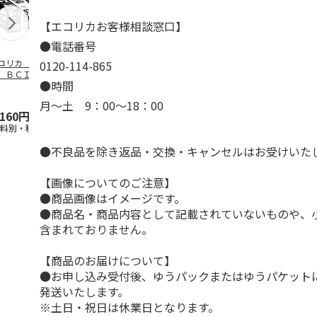
【エコリカお客様相談窓口】
●電話番号
コリカ キヤノ
エコリカ キヤノ
エコリカ キヤノ
エコリカ キ
0120-114-865
 ＢＣＩ－３５１
ン ＢＣＩ－３８１
ン ＢＣ－３１０対
ン ＢＣＩ－
●時間
Ｌ＋３５０ＸＬ／
＋３８０／６ＭＰ対
応リサイクルイン
＋３２０／５
ＭＰ
…
応リサ
…
ク ブラ
…
応リサ
…
月～土 9：00～18：00
,160円
5,720円
2,310円
3,025円
送料別・税込)
(送料別・税込)
(送料別・税込)
(送料別・税込
●不良品を除き返品・交換・キャンセルはお受けいた
【画像についてのご注意】
●商品画像はイメージです。
●商品名・商品内容として記載されていないものや、
含まれておりません。
【商品のお届けについて】
●お申し込み受付後、ゆうパックまたはゆうパケット
発送いたします。
※土日・祝日は休業日となります。