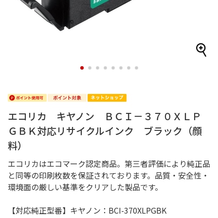
1
2
3
4
5
6
7
8
エコリカ キヤノン ＢＣＩ－３７０ＸＬＰ
ＧＢＫ対応リサイクルインク ブラック（顔
料）
エコリカはエコマーク認定商品。第三者評価により純正品
と同等の印刷枚数を保証されております。品質・安全性・
環境面の厳しい基準をクリアした製品です。
【対応純正型番】キヤノン：BCI-370XLPGBK