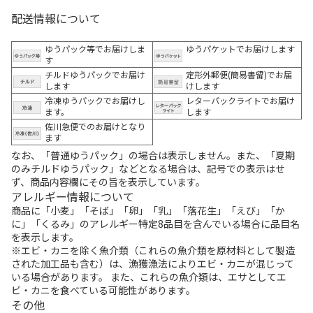
配送情報について
ゆうパック等でお届けしま
ゆうパケットでお届けします
す
チルドゆうパックでお届け
定形外郵便(簡易書留)でお届
します
けします
冷凍ゆうパックでお届けし
レターパックライトでお届け
ます。
します
佐川急便でのお届けとなり
ます
なお、「普通ゆうパック」の場合は表示しません。また、「夏期
のみチルドゆうパック」などとなる場合は、記号での表示はせ
ず、商品内容欄にその旨を表示しています。
アレルギー情報について
商品に「小麦」「そば」「卵」「乳」「落花生」「えび」「か
に」「くるみ」のアレルギー特定8品目を含んでいる場合に品目名
を表示します。
※エビ・カニを除く魚介類（これらの魚介類を原材料として製造
された加工品も含む）は、漁獲漁法によりエビ・カニが混じって
いる場合があります。 また、これらの魚介類は、エサとしてエ
ビ・カニを食べている可能性があります。
その他