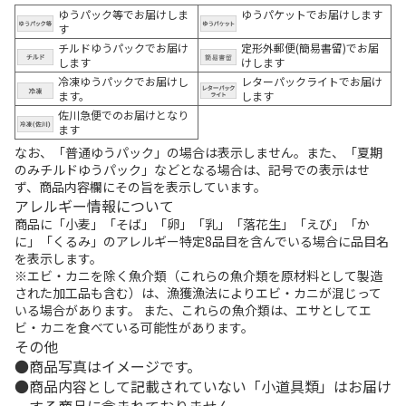
ゆうパック等でお届けしま
ゆうパケットでお届けします
す
チルドゆうパックでお届け
定形外郵便(簡易書留)でお届
します
けします
冷凍ゆうパックでお届けし
レターパックライトでお届け
ます。
します
佐川急便でのお届けとなり
ます
なお、「普通ゆうパック」の場合は表示しません。また、「夏期
のみチルドゆうパック」などとなる場合は、記号での表示はせ
ず、商品内容欄にその旨を表示しています。
アレルギー情報について
商品に「小麦」「そば」「卵」「乳」「落花生」「えび」「か
に」「くるみ」のアレルギー特定8品目を含んでいる場合に品目名
を表示します。
※エビ・カニを除く魚介類（これらの魚介類を原材料として製造
された加工品も含む）は、漁獲漁法によりエビ・カニが混じって
いる場合があります。 また、これらの魚介類は、エサとしてエ
ビ・カニを食べている可能性があります。
その他
商品写真はイメージです。
商品内容として記載されていない「小道具類」はお届け