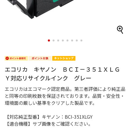
1
2
3
4
5
6
7
8
エコリカ キヤノン ＢＣＩ－３５１ＸＬＧ
Ｙ対応リサイクルインク グレー
エコリカはエコマーク認定商品。第三者評価により純正品
と同等の印刷枚数を保証されております。品質・安全性・
環境面の厳しい基準をクリアした製品です。
【対応純正型番】キヤノン：BCI-351XLGY
【適合機種】サブ画像をご確認ください。