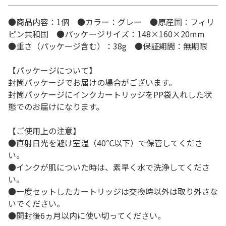
●商品内容：1個 ●カラー：グレー ●原産国：フィリ
ピン共和国 ●パッケージサイズ：148×160×20mm
●重さ（パッケージ含む）：38g ●保証期間：無期限
【パッケージについて】
封筒パッケージでお届けの場合がございます。
封筒パッケージにインクカートリッジをPP袋入れした状
態でのお届けになります。
【ご使用上の注意】
●直射日光を避け室温（40℃以下）で保管してくださ
い。
●インクが肌についた時は、素早く水で洗浄してくださ
い。
●一度セットしたカートリッジは交換時以外は取り外さな
いでください。
●開封後6ヵ月以内に使い切ってください。