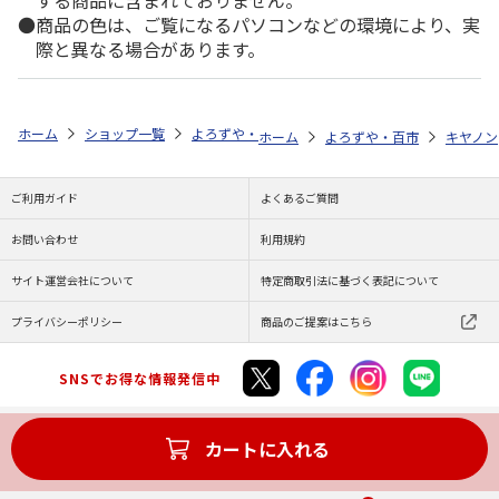
する商品に含まれておりません。
商品の色は、ご覧になるパソコンなどの環境により、実
際と異なる場合があります。
ホーム
ショップ一覧
よろずや・百市
エコリカ キヤノン ＢＣＩ－
ホーム
よろずや・百市
キヤノン
ご利用ガイド
よくあるご質問
お問い合わせ
利用規約
サイト運営会社について
特定商取引法に基づく表記について
プライバシーポリシー
商品のご提案はこちら
SNSでお得な情報発信中
カートに入れる
Copyright (C) JAPAN POST Co.,Ltd. All Rights Reserved.