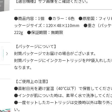
【適合機種】サブ画像をご確認ください。
●商品内容：1個 ●カラー：6色 ●原産国：フィリ
ッケージサイズ：120×48×110mm ●重さ（パッ
222g ●保証期間：無期限
【パッケージについて】
封筒パッケージでお届けの場合がございます。
封筒パッケージにインクカートリッジをPP袋入れした
なります。
【ご使用上の注意】
●直射日光を避け室温（40℃以下）で保管してくださ
●インクが肌についた時は、素早く水で洗浄してくだ
●一度セットしたカートリッジは交換時以外は取り外
い。