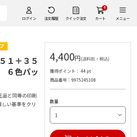
0
ログイン
注文履歴
クイック注文
カート
メニュー
4,400
円
５１＋３５
(送料別・税込)
 ６色パッ
獲得ポイント： 44 pt
商品番号
9975245108
正品と同等の印刷
数量
厳しい基準をクリ