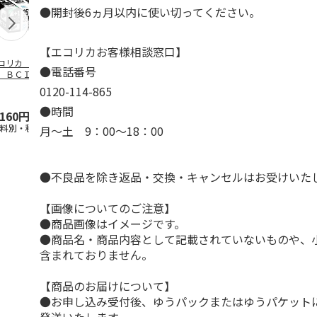
●開封後6ヵ月以内に使い切ってください。
【エコリカお客様相談窓口】
コリカ キヤノ
エコリカ キヤノ
エコリカ キヤノ
エコリカ キ
●電話番号
 ＢＣＩ－３５１
ン ＢＣＩ－３８１
ン ＢＣ－３１０対
ン ＢＣＩ－
Ｌ＋３５０ＸＬ／
＋３８０／６ＭＰ対
応リサイクルイン
＋３２０／５
0120-114-865
ＭＰ
…
応リサ
…
ク ブラ
…
応リサ
…
●時間
,160円
5,720円
2,310円
3,025円
送料別・税込)
(送料別・税込)
(送料別・税込)
(送料別・税込
月～土 9：00～18：00
●不良品を除き返品・交換・キャンセルはお受けいた
【画像についてのご注意】
●商品画像はイメージです。
●商品名・商品内容として記載されていないものや、
含まれておりません。
【商品のお届けについて】
●お申し込み受付後、ゆうパックまたはゆうパケット