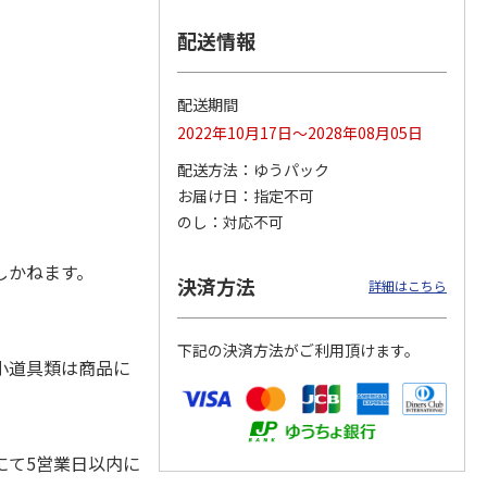
配送情報
ヤノ
エコリカ キヤノ
エコリカ キヤノ
エコリカ キヤノ
配送期間
３２１
ン ＢＣＩ－３２６
ン ＢＣＩ－３７１
ン ＢＣＩ－３８１
2022年10月17日～2028年08月05日
ＭＰ対
Ｍ対応リサイクルイ
＋３７０／５ＭＰ対
＋３８０／５ＭＰ対
ンク
…
応リサ
…
応リサ
…
配送方法
ゆうパック
715円
3,740円
4,840円
お届け日
指定不可
)
(送料別・税込)
(送料別・税込)
(送料別・税込)
のし
対応不可
しかねます。
決済方法
詳細はこちら
下記の決済方法がご利用頂けます。
小道具類は商品に
にて5営業日以内に