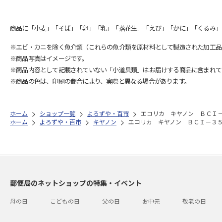
商品に「小麦」「そば」「卵」「乳」「落花生」「えび」「かに」「くるみ」
※エビ・カニを除く魚介類（これらの魚介類を原材料として製造された加工品
※商品写真はイメージです。
※商品内容として記載されていない「小道具類」はお届けする商品に含まれて
※商品の色は、印刷の都合により、実際と異なる場合があります。
ホーム
ショップ一覧
よろずや・百市
エコリカ キヤノン ＢＣＩ
ホーム
よろずや・百市
キヤノン
エコリカ キヤノン ＢＣＩ－３
郵便局のネットショップの特集・イベント
母の日
こどもの日
父の日
お中元
敬老の日