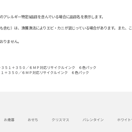
のアレルギー特定8品目を含んでいる場合に品目名を表示します。
も含む）は、漁獲漁法によりエビ・カニが混じっている場合があります。また、こ
おりません。
－３５１＋３５０／６ＭＰ対応リサイクルインク ６色パック
５１＋３５０／６ＭＰ対応リサイクルインク ６色パック
お歳暮
おせち
クリスマス
バレンタイン
ホワイト