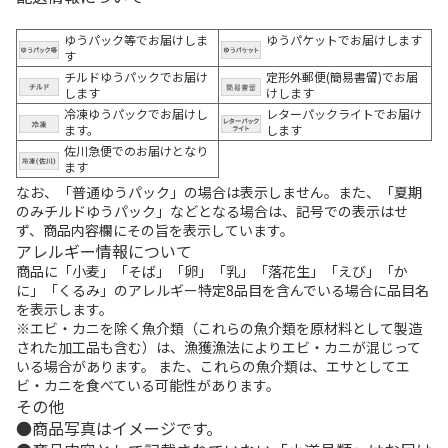
ゆうパック等でお届けしま
ゆうパケットでお届けします
す
チルドゆうパックでお届け
定形外郵便(簡易書留)でお届
します
けします
冷凍ゆうパックでお届けし
レターパックライトでお届け
ます。
します
佐川急便でのお届けとなり
ます
なお、「普通ゆうパック」の場合は表示しません。また、「夏期
のみチルドゆうパック」などとなる場合は、記号での表示はせ
ず、商品内容欄にその旨を表示しています。
アレルギー情報について
商品に「小麦」「そば」「卵」「乳」「落花生」「えび」「か
に」「くるみ」のアレルギー特定8品目を含んでいる場合に品目名
を表示します。
※エビ・カニを除く魚介類（これらの魚介類を原材料として製造
された加工品も含む）は、漁獲漁法によりエビ・カニが混じって
いる場合があります。 また、これらの魚介類は、エサとしてエ
ビ・カニを食べている可能性があります。
その他
商品写真はイメージです。