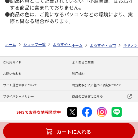
商品内容として記載されていない「小道具類」はお届け
する商品に含まれておりません。
商品の色は、ご覧になるパソコンなどの環境により、実
際と異なる場合があります。
ホーム
ショップ一覧
よろずや・百市
エコリカ キヤノン ＢＣＩ－
ホーム
よろずや・百市
キヤノン
ご利用ガイド
よくあるご質問
お問い合わせ
利用規約
サイト運営会社について
特定商取引法に基づく表記について
プライバシーポリシー
商品のご提案はこちら
SNSでお得な情報発信中
カートに入れる
Copyright (C) JAPAN POST Co.,Ltd. All Rights Reserved.