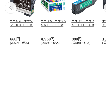
エコリカ エプソ
エコリカ エプソン
エコリカ エプソ
エ
ン ＲＤＨ－ＢＫ対
ＳＡＴ－６ＣＬ対応
ン ＩＴＨ－Ｃ対応
ン
応リサイクルイン
リサイクルインク
リサイクルインク
サ
ク ブラ
…
６色
…
シアン
ラ
880円
4,950円
880円
1
(送料別・税込)
(送料別・税込)
(送料別・税込)
(