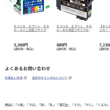
エコリカ エプソン ＲＤ
エコリカ エプソン ＲＤ
【タニ
Ｈ－４ＣＬ対応リサイクル
Ｈ－ＢＫ対応リサイクルイ
ッカー
インク ４
…
ンク ブラ
…
－１１
3,300円
880円
7,15
(送料別・税込)
(送料別・税込)
(送料別
よくあるお問い合わせ
お支払い方法
注文のキャンセルについて
商品に「小麦」「そば」「卵」「乳」「落花生」「えび」「かに」「くるみ」