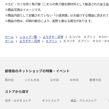
※エビ・カニを除く魚介類（これらの魚介類を原材料として製造された加工品
※商品写真はイメージです。
※商品内容として記載されていない「小道具類」はお届けする商品に含まれて
※商品の色は、印刷の都合により、実際と異なる場合があります。
ホーム
ショップ一覧
よろずや・百市
エコリカ エプソン ＲＤＨ
ホーム
よろずや・百市
エプソン
エコリカ エプソン ＲＤＨ－Ｂ
郵便局のネットショップの特集・イベント
母の日
こどもの日
父の日
お中元
敬老の日
ストアから探す
切手・はがきストア
ギフトストア
食品・グルメストア