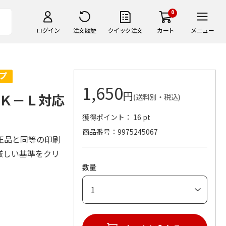
0
ログイン
注文履歴
クイック注文
カート
メニュー
1,650
円
Ｋ－Ｌ対応
(送料別・税込)
獲得ポイント： 16 pt
商品番号
9975245067
正品と同等の印刷
厳しい基準をクリ
数量