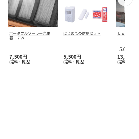
ポータブルソーラー充電
はじめての防犯セット
ＬＥＤセン
器 ７Ｗ
5.0
（1）
7,500円
5,500円
13,000円
(送料・税込)
(送料・税込)
(送料・税込)