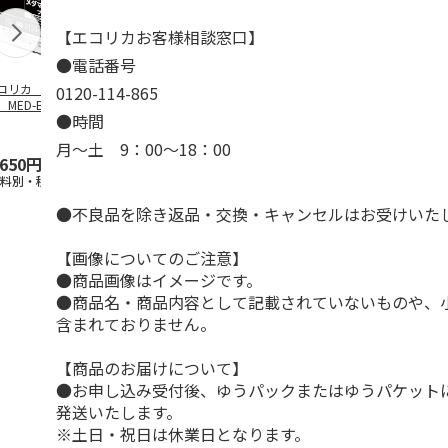
【エコリカお客様相談窓口】
●電話番号
コリカ エプソ
エコリカ エプソ
エコリカ エプソ
エコリカ エ
0120-114-865
 MED-BK対応リ
ン ＭＵＧ－Ｍ対応
ン ＩＣＬＣ５０対
ン ＫＵＩ－
●時間
イクルインク ブ
リサイクルインク
応リサイクルイン
－Ｌ対応リサ
…
マゼン
…
ク ライ
…
インク
…
月～土 9：00～18：00
,650円
770円
880円
4,840円
送料別・税込)
(送料別・税込)
(送料別・税込)
(送料別・税込
●不良品を除き返品・交換・キャンセルはお受けいた
【画像についてのご注意】
●商品画像はイメージです。
●商品名・商品内容として記載されていないものや、
含まれておりません。
【商品のお届けについて】
●お申し込み受付後、ゆうパックまたはゆうパケット
発送いたします。
※土日・祝日は休業日となります。