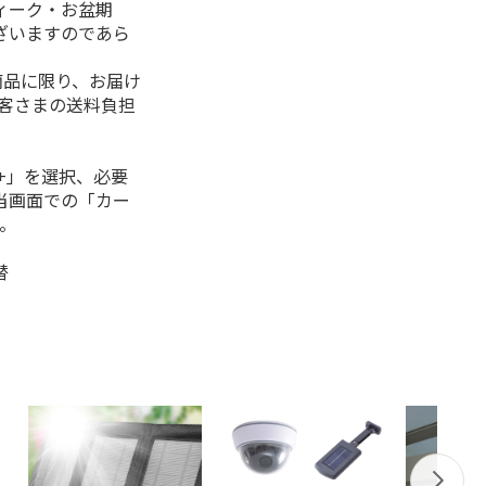
ィーク・お盆期
ざいますのであら
商品に限り、お届け
お客さまの送料負担
+」を選択、必要
当画面での「カー
。
替