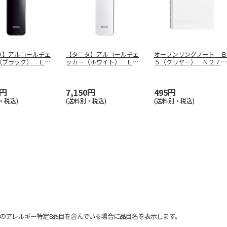
タ】アルコールチェ
【タニタ】アルコールチェ
オープンリングノート Ｂ
（ブラック） ＥＡ
ッカー（ホワイト） ＥＡ
５（クリヤー） Ｎ２７２
０－
…
－１１０－
…
５－１
0円
7,150円
495円
・税込)
(送料別・税込)
(送料別・税込)
のアレルギー特定8品目を含んでいる場合に品目名を表示します。