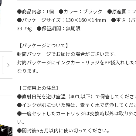
●商品内容：1個 ●カラー：ブラック ●原産国：
●パッケージサイズ：130×160×14mm ●重さ（
33.79g ●保証期間：無期限
【パッケージについて】
封筒パッケージでお届けの場合がございます。
封筒パッケージにインクカートリッジをPP袋入れした
なります。
【ご使用上の注意】
●直射日光を避け室温（40℃以下）で保管してくださ
●インクが肌についた時は、素早く水で洗浄してくだ
●一度セットしたカートリッジは交換時以外は取り外
い。
●開封後6ヵ月以内に使い切ってください。