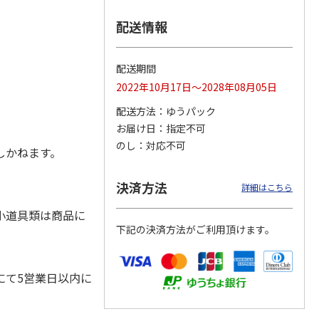
配送情報
プソ
エコリカ エプソ
エコリカ エプソ
エコリカ エプソ
配送期間
６ＣＬ
ン ＭＵＧ－４ＣＬ
ン ＩＣ６ＣＬ５０
ン ＫＡＭ－６ＣＬ
2022年10月17日～2028年08月05日
イクル
対応リサイクルイン
対応リサイクルイン
－Ｌ対応リサイクル
ク ４
…
ク ６
…
インク
…
配送方法
ゆうパック
3,740円
4,620円
5,720円
お届け日
指定不可
)
(送料別・税込)
(送料別・税込)
(送料別・税込)
のし
対応不可
しかねます。
決済方法
詳細はこちら
小道具類は商品に
下記の決済方法がご利用頂けます。
にて5営業日以内に