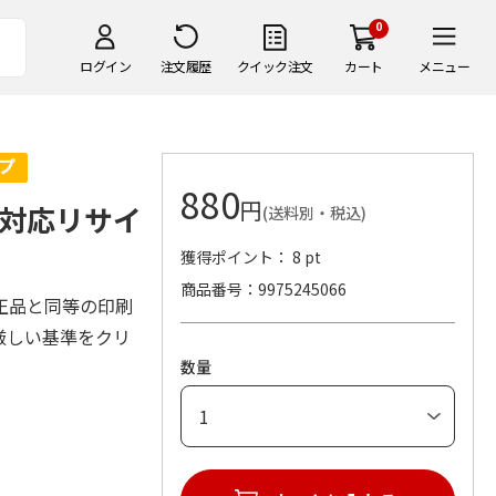
0
ログイン
注文履歴
クイック注文
カート
メニュー
880
円
対応リサイ
(送料別・税込)
獲得ポイント： 8 pt
商品番号
9975245066
正品と同等の印刷
厳しい基準をクリ
数量