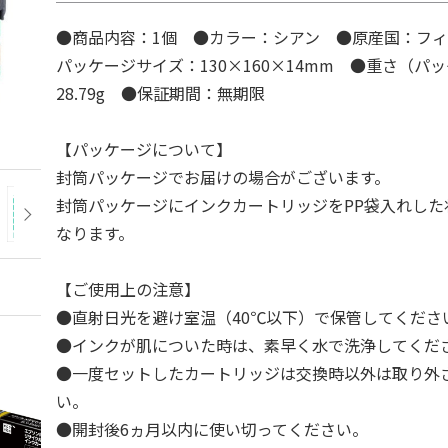
●商品内容：1個 ●カラー：シアン ●原産国：フ
パッケージサイズ：130×160×14mm ●重さ（パ
28.79g ●保証期間：無期限
【パッケージについて】
封筒パッケージでお届けの場合がございます。
封筒パッケージにインクカートリッジをPP袋入れした
なります。
【ご使用上の注意】
●直射日光を避け室温（40℃以下）で保管してくださ
●インクが肌についた時は、素早く水で洗浄してくだ
●一度セットしたカートリッジは交換時以外は取り外
い。
●開封後6ヵ月以内に使い切ってください。