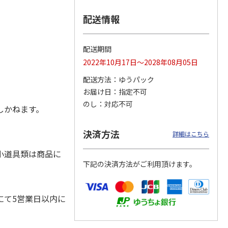
配送情報
プソ
エコリカ エプソ
エコリカ エプソ
エコリカ エプソ
配送期間
５０対
ン ＫＵＩ－６ＣＬ
ン ＭＵＧ－４ＣＬ
ン ＩＣ６ＣＬ５０
2022年10月17日～2028年08月05日
イン
－Ｌ対応リサイクル
対応リサイクルイン
対応リサイクルイン
インク
…
ク ４
…
ク ６
…
配送方法
ゆうパック
4,840円
3,740円
4,620円
お届け日
指定不可
)
(送料別・税込)
(送料別・税込)
(送料別・税込)
のし
対応不可
しかねます。
決済方法
詳細はこちら
小道具類は商品に
下記の決済方法がご利用頂けます。
にて5営業日以内に