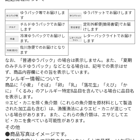
ゆうパック等でお届けしま
ゆうパケットでお届けします
す
チルドゆうパックでお届け
定形外郵便(簡易書留)でお届
します
けします
冷凍ゆうパックでお届けし
レターパックライトでお届け
ます。
します
佐川急便でのお届けとなり
ます
なお、「普通ゆうパック」の場合は表示しません。また、「夏期
のみチルドゆうパック」などとなる場合は、記号での表示はせ
ず、商品内容欄にその旨を表示しています。
アレルギー情報について
商品に「小麦」「そば」「卵」「乳」「落花生」「えび」「か
に」「くるみ」のアレルギー特定8品目を含んでいる場合に品目名
を表示します。
※エビ・カニを除く魚介類（これらの魚介類を原材料として製造
された加工品も含む）は、漁獲漁法によりエビ・カニが混じって
いる場合があります。 また、これらの魚介類は、エサとしてエ
ビ・カニを食べている可能性があります。
その他
商品写真はイメージです。