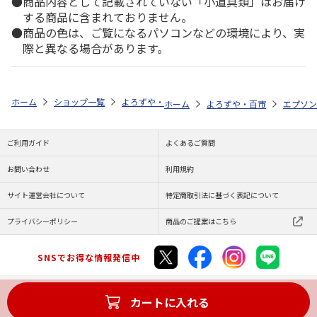
商品内容として記載されていない「小道具類」はお届け
する商品に含まれておりません。
商品の色は、ご覧になるパソコンなどの環境により、実
際と異なる場合があります。
ホーム
ショップ一覧
よろずや・百市
エコリカ エプソン ＫＵＩ－
ホーム
よろずや・百市
エプソン
ご利用ガイド
よくあるご質問
お問い合わせ
利用規約
サイト運営会社について
特定商取引法に基づく表記について
プライバシーポリシー
商品のご提案はこちら
SNSでお得な情報発信中
カートに入れる
Copyright (C) JAPAN POST Co.,Ltd. All Rights Reserved.