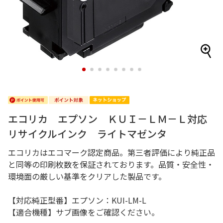
1
2
3
4
5
6
7
8
エコリカ エプソン ＫＵＩ－ＬＭ－Ｌ対応
リサイクルインク ライトマゼンタ
エコリカはエコマーク認定商品。第三者評価により純正品
と同等の印刷枚数を保証されております。品質・安全性・
環境面の厳しい基準をクリアした製品です。
【対応純正型番】エプソン：KUI-LM-L
【適合機種】サブ画像をご確認ください。