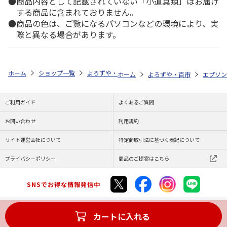
商品内容として記載されていない「小道具類」はお届け
する商品に含まれておりません。
商品の色は、ご覧になるパソコンなどの環境により、実
際と異なる場合があります。
ホーム
ショップ一覧
よろずや・百市
エコリカ エプソン ＫＵＩ－
ホーム
よろずや・百市
エプソン
ご利用ガイド
よくあるご質問
お問い合わせ
利用規約
サイト運営会社について
特定商取引法に基づく表記について
プライバシーポリシー
商品のご提案はこちら
SNSでお得な情報発信中
カートに入れる
Copyright (C) JAPAN POST Co.,Ltd. All Rights Reserved.