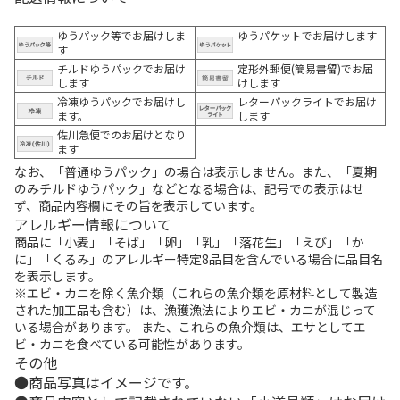
ゆうパック等でお届けしま
ゆうパケットでお届けします
す
チルドゆうパックでお届け
定形外郵便(簡易書留)でお届
します
けします
冷凍ゆうパックでお届けし
レターパックライトでお届け
ます。
します
佐川急便でのお届けとなり
ます
なお、「普通ゆうパック」の場合は表示しません。また、「夏期
のみチルドゆうパック」などとなる場合は、記号での表示はせ
ず、商品内容欄にその旨を表示しています。
アレルギー情報について
商品に「小麦」「そば」「卵」「乳」「落花生」「えび」「か
に」「くるみ」のアレルギー特定8品目を含んでいる場合に品目名
を表示します。
※エビ・カニを除く魚介類（これらの魚介類を原材料として製造
された加工品も含む）は、漁獲漁法によりエビ・カニが混じって
いる場合があります。 また、これらの魚介類は、エサとしてエ
ビ・カニを食べている可能性があります。
その他
商品写真はイメージです。