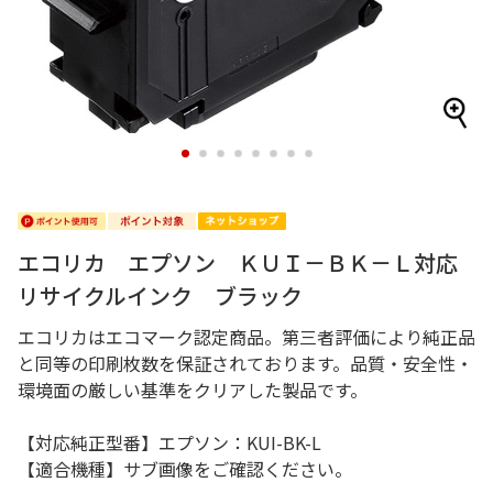
1
2
3
4
5
6
7
8
エコリカ エプソン ＫＵＩ－ＢＫ－Ｌ対応
リサイクルインク ブラック
エコリカはエコマーク認定商品。第三者評価により純正品
と同等の印刷枚数を保証されております。品質・安全性・
環境面の厳しい基準をクリアした製品です。
【対応純正型番】エプソン：KUI-BK-L
【適合機種】サブ画像をご確認ください。