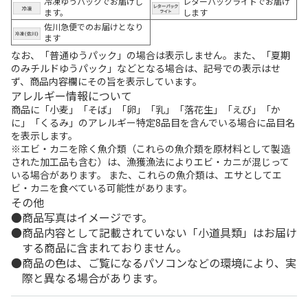
冷凍ゆうパックでお届けし
レターパックライトでお届け
ます。
します
佐川急便でのお届けとなり
ます
なお、「普通ゆうパック」の場合は表示しません。また、「夏期
のみチルドゆうパック」などとなる場合は、記号での表示はせ
ず、商品内容欄にその旨を表示しています。
アレルギー情報について
商品に「小麦」「そば」「卵」「乳」「落花生」「えび」「か
に」「くるみ」のアレルギー特定8品目を含んでいる場合に品目名
を表示します。
※エビ・カニを除く魚介類（これらの魚介類を原材料として製造
された加工品も含む）は、漁獲漁法によりエビ・カニが混じって
いる場合があります。 また、これらの魚介類は、エサとしてエ
ビ・カニを食べている可能性があります。
その他
商品写真はイメージです。
商品内容として記載されていない「小道具類」はお届け
する商品に含まれておりません。
商品の色は、ご覧になるパソコンなどの環境により、実
際と異なる場合があります。