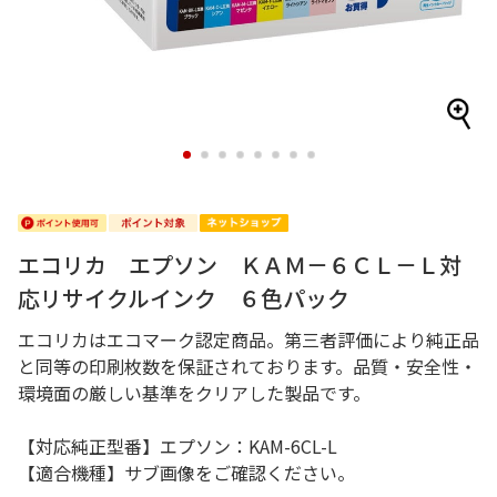
1
2
3
4
5
6
7
8
エコリカ エプソン ＫＡＭ－６ＣＬ－Ｌ対
応リサイクルインク ６色パック
エコリカはエコマーク認定商品。第三者評価により純正品
と同等の印刷枚数を保証されております。品質・安全性・
環境面の厳しい基準をクリアした製品です。
【対応純正型番】エプソン：KAM-6CL-L
【適合機種】サブ画像をご確認ください。