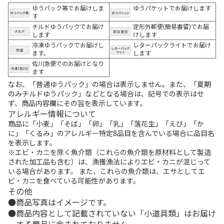
ゆうパック等でお届けしま
ゆうパケットでお届けします
す
チルドゆうパックでお届け
定形外郵便(簡易書留)でお届
します
けします
冷凍ゆうパックでお届けし
レターパックライトでお届け
ます。
します
佐川急便でのお届けとなり
ます
なお、「普通ゆうパック」の場合は表示しません。また、「夏期
のみチルドゆうパック」などとなる場合は、記号での表示はせ
ず、商品内容欄にその旨を表示しています。
アレルギー情報について
商品に「小麦」「そば」「卵」「乳」「落花生」「えび」「か
に」「くるみ」のアレルギー特定8品目を含んでいる場合に品目名
を表示します。
※エビ・カニを除く魚介類（これらの魚介類を原材料として製造
された加工品も含む）は、漁獲漁法によりエビ・カニが混じって
いる場合があります。 また、これらの魚介類は、エサとしてエ
ビ・カニを食べている可能性があります。
その他
商品写真はイメージです。
商品内容として記載されていない「小道具類」はお届け