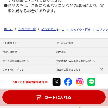
する商品に含まれておりません。
商品の色は、ご覧になるパソコンなどの環境により、実
際と異なる場合があります。
ホーム
ショップ一覧
よろずや・百市
エコリカ エプソン ＩＣＣ７
ホーム
よろずや・百市
エプソン
ご利用ガイド
よくあるご質問
お問い合わせ
利用規約
サイト運営会社について
特定商取引法に基づく表記について
プライバシーポリシー
商品のご提案はこちら
SNSでお得な情報発信中
カートに入れる
Copyright (C) JAPAN POST Co.,Ltd. All Rights Reserved.