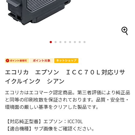
1
2
3
4
5
6
7
8
エコリカ エプソン ＩＣＣ７０Ｌ対応リサ
イクルインク シアン
エコリカはエコマーク認定商品。第三者評価により純正品
と同等の印刷枚数を保証されております。品質・安全性・
環境面の厳しい基準をクリアした製品です。
【対応純正型番】エプソン：ICC70L
【適合機種】サブ画像をご確認ください。