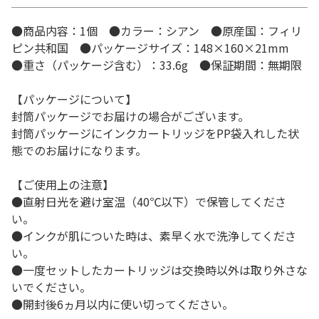
●商品内容：1個 ●カラー：シアン ●原産国：フィリ
ピン共和国 ●パッケージサイズ：148×160×21mm
●重さ（パッケージ含む）：33.6g ●保証期間：無期限
【パッケージについて】
封筒パッケージでお届けの場合がございます。
封筒パッケージにインクカートリッジをPP袋入れした状
態でのお届けになります。
【ご使用上の注意】
●直射日光を避け室温（40℃以下）で保管してくださ
い。
●インクが肌についた時は、素早く水で洗浄してくださ
い。
●一度セットしたカートリッジは交換時以外は取り外さな
いでください。
●開封後6ヵ月以内に使い切ってください。