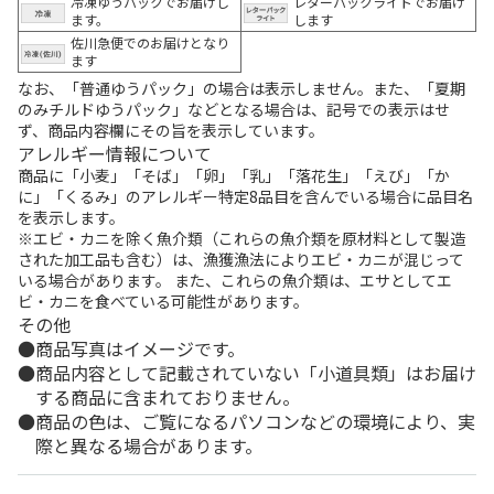
冷凍ゆうパックでお届けし
レターパックライトでお届け
ます。
します
佐川急便でのお届けとなり
ます
なお、「普通ゆうパック」の場合は表示しません。また、「夏期
のみチルドゆうパック」などとなる場合は、記号での表示はせ
ず、商品内容欄にその旨を表示しています。
アレルギー情報について
商品に「小麦」「そば」「卵」「乳」「落花生」「えび」「か
に」「くるみ」のアレルギー特定8品目を含んでいる場合に品目名
を表示します。
※エビ・カニを除く魚介類（これらの魚介類を原材料として製造
された加工品も含む）は、漁獲漁法によりエビ・カニが混じって
いる場合があります。 また、これらの魚介類は、エサとしてエ
ビ・カニを食べている可能性があります。
その他
商品写真はイメージです。
商品内容として記載されていない「小道具類」はお届け
する商品に含まれておりません。
商品の色は、ご覧になるパソコンなどの環境により、実
際と異なる場合があります。