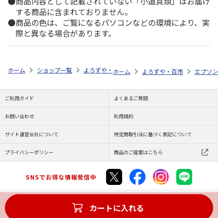
商品内容として記載されていない「小道具類」はお届け
する商品に含まれておりません。
商品の色は、ご覧になるパソコンなどの環境により、実
際と異なる場合があります。
ホーム
ショップ一覧
よろずや・百市
エコリカ エプソン ＩＣＹ５
ホーム
よろずや・百市
エプソン
ご利用ガイド
よくあるご質問
お問い合わせ
利用規約
サイト運営会社について
特定商取引法に基づく表記について
プライバシーポリシー
商品のご提案はこちら
SNSでお得な情報発信中
カートに入れる
Copyright (C) JAPAN POST Co.,Ltd. All Rights Reserved.