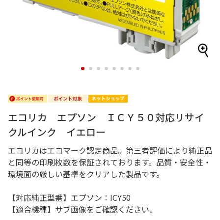
1
2
3
4
5
6
7
8
エコリカ エプソン ＩＣＹ５０対応リサイ
クルインク イエロー
エコリカはエコマーク認定商品。第三者評価により純正品
と同等の印刷枚数を保証されております。品質・安全性・
環境面の厳しい基準をクリアした製品です。
【対応純正型番】エプソン：ICY50
【適合機種】サブ画像をご確認ください。