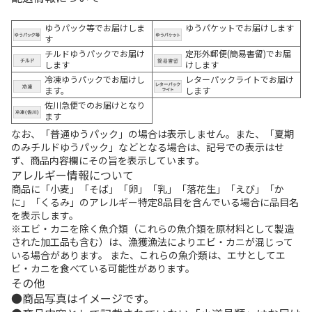
ゆうパック等でお届けしま
ゆうパケットでお届けします
す
チルドゆうパックでお届け
定形外郵便(簡易書留)でお届
します
けします
冷凍ゆうパックでお届けし
レターパックライトでお届け
ます。
します
佐川急便でのお届けとなり
ます
なお、「普通ゆうパック」の場合は表示しません。また、「夏期
のみチルドゆうパック」などとなる場合は、記号での表示はせ
ず、商品内容欄にその旨を表示しています。
アレルギー情報について
商品に「小麦」「そば」「卵」「乳」「落花生」「えび」「か
に」「くるみ」のアレルギー特定8品目を含んでいる場合に品目名
を表示します。
※エビ・カニを除く魚介類（これらの魚介類を原材料として製造
された加工品も含む）は、漁獲漁法によりエビ・カニが混じって
いる場合があります。 また、これらの魚介類は、エサとしてエ
ビ・カニを食べている可能性があります。
その他
商品写真はイメージです。