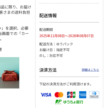
商品に限り、お届け
お客さまの送料負担
配送情報
泉 宇
≪手土産≫ジュース
吉野家 やわらか牛
≪手土産≫ジュース
じ茶蕎
セットK
丼の具８食セット
&ゼリーセットF
+」を選択、必要
配送期間
セット
当画面での「カー
2025年11月08日～2028年08月07日
。
3,456円
4,620円
3,348円
配送方法
ゆうパック
)
(送料別・税込)
(送料別・税込)
(送料別・税込)
替
お届け日
指定不可
のし
対応不可
決済方法
詳細はこちら
下記の決済方法がご利用頂けます。