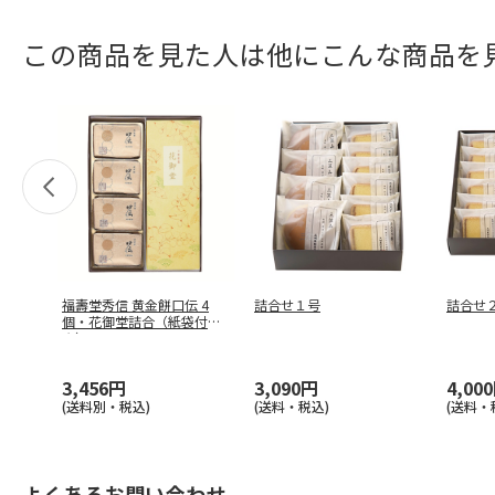
この商品を見た人は他にこんな商品を
福壽堂秀信 黄金餅口伝 4
詰合せ１号
詰合せ
個・花御堂詰合（紙袋付
き）
3,456円
3,090円
4,00
(送料別・税込)
(送料・税込)
(送料・
よくあるお問い合わせ