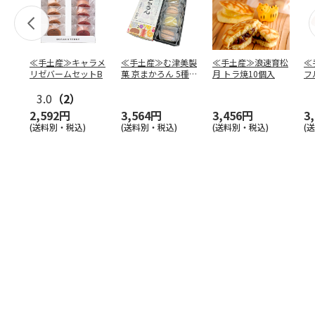
≪手土産≫キャラメ
≪手土産≫む津美製
≪手土産≫浪速育松
≪
リゼバームセットB
菓 京まかろん 5種あ
月 トラ焼10個入
フ
そーと×2箱
ト
3.0
（2）
2,592円
3,564円
3,456円
3
(送料別・税込)
(送料別・税込)
(送料別・税込)
(