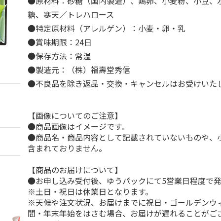
●原材料：砂糖（国内製造）、鶏卵、小麦粉、小豆、
糖、寒天／トレハロース
●特定原材料（アレルゲン）：小麦・卵・乳
●賞味期限：24日
●保存方法：常温
●製造元：（株）福壽堂秀信
●不良品を除き返品・交換・キャンセルはお受けいた
【画像についてのご注意】
●商品画像はイメージです。
●商品名・商品内容として記載されていないものや、
含まれておりません。
【商品のお届けについて】
●お申し込み受付後、ゆうパックにて5営業日程度で
※土日・祝日は休業日となります。
※天候や注文状況、お届けまでに祝日・ゴールデンウ
間・年末年始をはさむ場合、お届けが遅れることがご