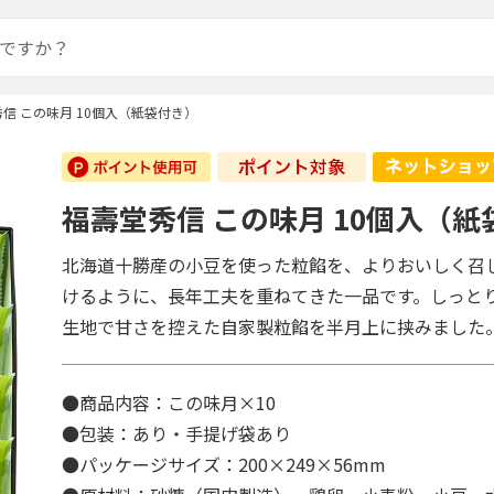
信 この味月 10個入（紙袋付き）
福壽堂秀信 この味月 10個入（
北海道十勝産の小豆を使った粒餡を、よりおいしく召
けるように、長年工夫を重ねてきた一品です。しっと
生地で甘さを控えた自家製粒餡を半月上に挟みました
●商品内容：この味月×10
●包装：あり・手提げ袋あり
●パッケージサイズ：200×249×56mm