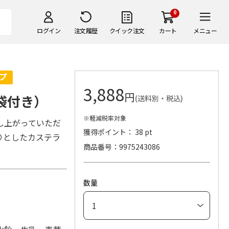
0
ログイン
注文履歴
クイック注文
カート
メニュー
3,888
円
紙袋付き）
(送料別・税込)
※軽減税率対象
し上がっていただ
獲得ポイント： 38 pt
りとしたカステラ
商品番号
9975243086
。
数量