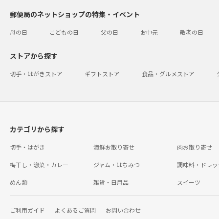
郵便局のネットショップの特集・イベント
母の日
こどもの日
父の日
お中元
敬老の日
ストアから探す
切手・はがきストア
ギフトストア
食品・グルメストア
カテゴリから探す
切手・はがき
海鮮お取り寄せ
肉お取り寄せ
梅干し・惣菜・カレー
ジャム・はちみつ
調味料・ドレッ
めん類
雑貨・日用品
スイーツ
ご利用ガイド
よくあるご質問
お問い合わせ