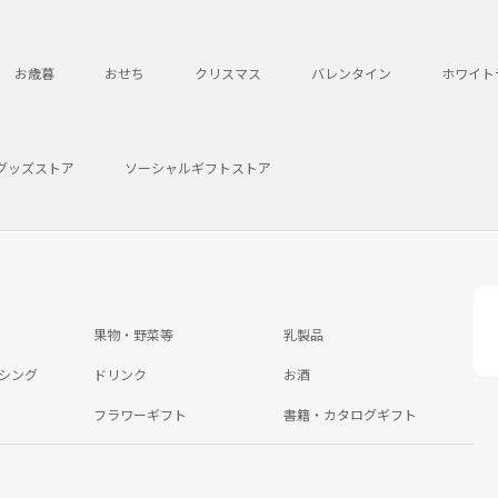
お歳暮
おせち
クリスマス
バレンタイン
ホワイト
グッズストア
ソーシャルギフトストア
果物・野菜等
乳製品
シング
ドリンク
お酒
フラワーギフト
書籍・カタログギフト