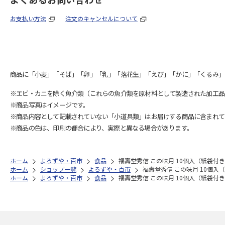
お支払い方法
注文のキャンセルについて
商品に「小麦」「そば」「卵」「乳」「落花生」「えび」「かに」「くるみ」
※エビ・カニを除く魚介類（これらの魚介類を原材料として製造された加工品
※商品写真はイメージです。
※商品内容として記載されていない「小道具類」はお届けする商品に含まれて
※商品の色は、印刷の都合により、実際と異なる場合があります。
ホーム
よろずや・百市
食品
福壽堂秀信 この味月 10個入（紙袋付
ホーム
ショップ一覧
よろずや・百市
福壽堂秀信 この味月 10個入
ホーム
よろずや・百市
食品
福壽堂秀信 この味月 10個入（紙袋付