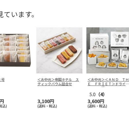
見ています。
２号
＜お中元＞帝国ホテル ス
＜お中元＞＜ＡＮＤ ＴＨ
ティックバウム詰合せ
Ｅ ＦＲＩＥＴ＞ドライフ
リット５種
…
5.0
（4）
0円
3,100円
3,600円
税込)
(送料・税込)
(送料・税込)