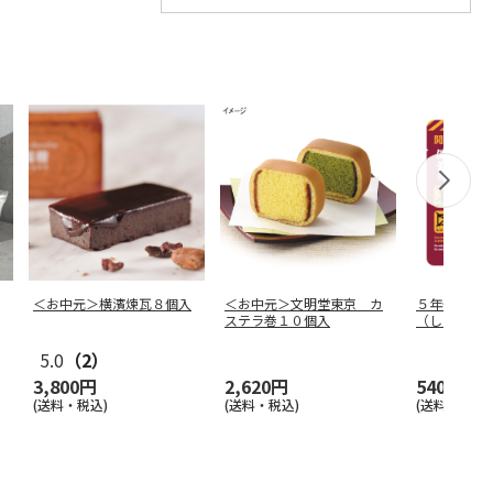
＜お中元＞横濱煉瓦８個入
＜お中元＞文明堂東京 カ
５年保存備
ステラ巻１０個入
（しょうゆ
5.0
（2）
3,800円
2,620円
540円
(送料・税込)
(送料・税込)
(送料別・税込