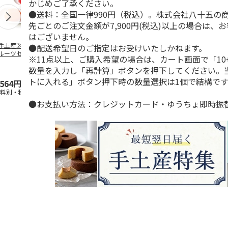
かじめご了承ください。
●送料：全国一律990円（税込）。株式会社八十五の
先ごとのご注文金額が7,900円(税込)以上の場合は、
はございません。
手土産≫Premium
≪手土産≫志満秀
≪手土産≫北海道ミ
≪手土産≫巨
●配送希望日のご指定はお受けいたしかねます。
ルーツゼリーセッ
クアトロえびチーズ
ルクバームクーヘン
治抹茶・ほう
※11点以上、ご購入希望の場合は、カート画面で「10
G
１６袋入
&premium フル
…
麦「6人前」
数量を入力し「再計算」ボタンを押下してください。
トに入れる」ボタン押下時の数量選択は1個で結構です
,564円
2,160円
2,916円
4,104円
送料別・税込)
(送料別・税込)
(送料別・税込)
(送料別・税込
●お支払い方法：クレジットカード・ゆうちょ即時振