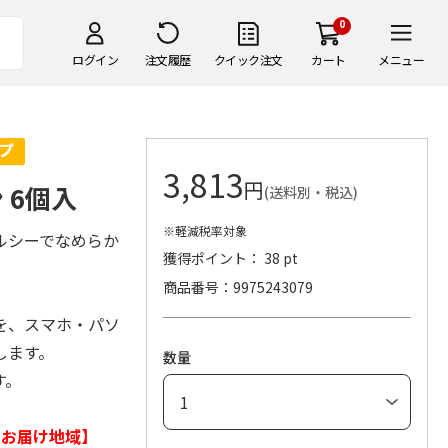
0
ログイン
注文履歴
クイック注文
カート
メニュー
3,813
円
 6個入
(送料別・税込)
※軽減税率対象
ルシーでなめらか
獲得ポイント： 38 pt
商品番号
9975243079
を、スマホ・パソ
します。
数量
す。
日お届け地域】