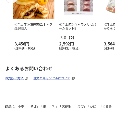
≪手土産≫浪速育松月 トラ
≪手土産≫キャラメリゼバ
≪手土
焼10個入
ームセットB
かろん 
3.0
（2）
3,456円
2,592円
3,56
(送料別・税込)
(送料別・税込)
(送料別
よくあるお問い合わせ
お支払い方法
注文のキャンセルについて
商品に「小麦」「そば」「卵」「乳」「落花生」「えび」「かに」「くるみ」