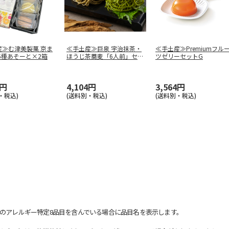
産≫む津美製菓 京ま
≪手土産≫巨泉 宇治抹茶・
≪手土産≫Premiumフル
5種あそーと×2箱
ほうじ茶蕎麦「6人前」セッ
ツゼリーセットG
ト
4円
4,104円
3,564円
・税込)
(送料別・税込)
(送料別・税込)
のアレルギー特定8品目を含んでいる場合に品目名を表示します。