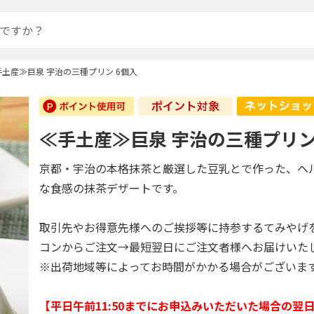
手土産≫巨泉 宇治の三種プリン 6個入
≪手土産≫巨泉 宇治の三種プリン
京都・宇治の本格抹茶と厳選した豆乳とで作った、ヘ
な食感の抹茶デザートです。
取引先やお得意先様へのご挨拶等に持参するてみやげ
コンからご注文→最短翌日にご注文者様へお届けいた
※出荷地域等によってお時間がかかる場合がございま
【平日午前11:50までにお申込みいただいた場合の翌