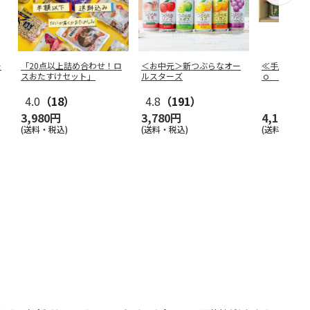
ー
「20点以上詰め合わせ！ロ
＜お中元＞新つぶらなオー
≪手土産≫
スおたすけセット」
ルスターズ
ｏ おつま
4.0
（18）
4.8
（191）
3,980円
3,780円
4,104円
(送料・税込)
(送料・税込)
(送料別・税込