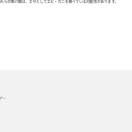
れらの魚介類は、エサとしてエビ・カニを食べている可能性があります。
デー