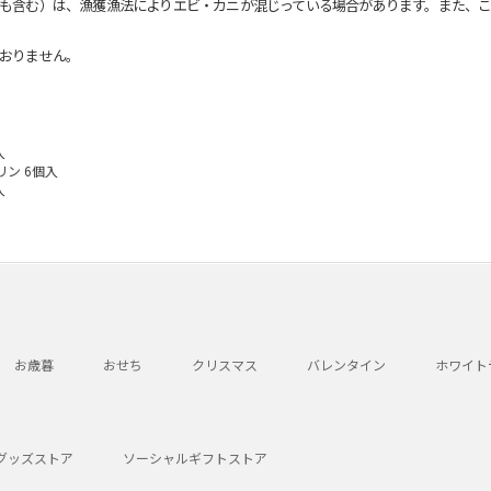
も含む）は、漁獲漁法によりエビ・カニが混じっている場合があります。また、こ
おりません。
入
ン 6個入
入
お歳暮
おせち
クリスマス
バレンタイン
ホワイト
グッズストア
ソーシャルギフトストア