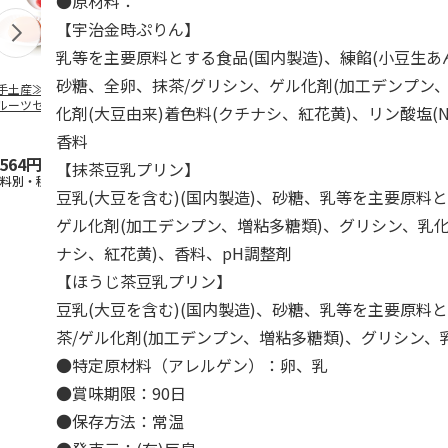
●原材料：
【宇治金時ぷりん】
乳等を主要原料とする食品(国内製造)、練餡(小豆生あ
砂糖、全卵、抹茶/グリシン、ゲル化剤(加工デンプン、
手土産≫Premium
≪手土産≫志満秀
≪手土産≫北海道ミ
≪手土産≫巨
ルーツゼリーセッ
クアトロえびチーズ
ルクバームクーヘン
治抹茶・ほう
化剤(大豆由来)着色料(クチナシ、紅花黄)、リン酸塩(N
G
１６袋入
&premium フル
…
麦「6人前」
香料
,564円
2,160円
2,916円
4,104円
【抹茶豆乳プリン】
送料別・税込)
(送料別・税込)
(送料別・税込)
(送料別・税込
豆乳(大豆を含む)(国内製造)、砂糖、乳等を主要原料
ゲル化剤(加工デンプン、増粘多糖類)、グリシン、乳化
ナシ、紅花黄)、香料、pH調整剤
【ほうじ茶豆乳プリン】
豆乳(大豆を含む)(国内製造)、砂糖、乳等を主要原料
茶/ゲル化剤(加工デンプン、増粘多糖類)、グリシン、
●特定原材料（アレルゲン）：卵、乳
●賞味期限：90日
●保存方法：常温