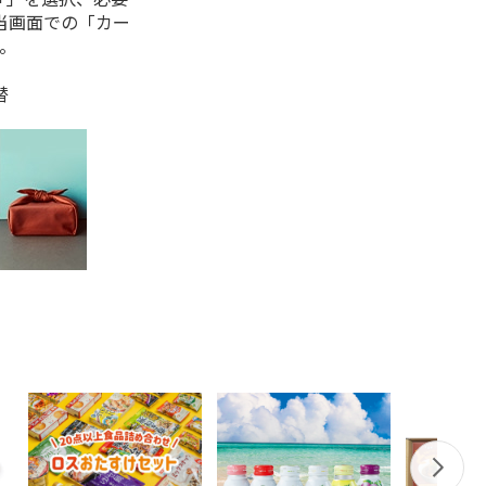
当画面での「カー
。
替