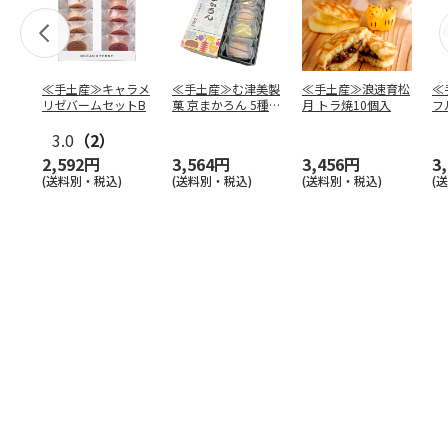
≪手土産≫キャラメ
≪手土産≫む津美製
≪手土産≫浪速育松
≪
リゼバームセットB
菓 京まかろん 5種あ
月 トラ焼10個入
フ
そーと×2箱
ト
3.0
（2）
2,592円
3,564円
3,456円
3
(送料別・税込)
(送料別・税込)
(送料別・税込)
(