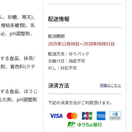
ん、砂糖、寒天)、
配送情報
増粘多糖類)、乳
泉 宇
≪手土産≫ジュース
吉野家 やわらか牛
≪手土産≫ジュース
じ茶蕎
セットK
丼の具８食セット
&ゼリーセットF
a)、pH調整剤、
配送期間
セット
2025年11月08日～2028年08月01日
3,456円
4,620円
3,348円
配送方法
ゆうパック
)
(送料別・税込)
(送料別・税込)
(送料別・税込)
とする食品、抹茶/
お届け日
指定不可
剤、着色料(クチ
のし
対応不可
決済方法
詳細はこちら
とする食品、ほうじ
乳化剤、pH調整剤
下記の決済方法がご利用頂けます。