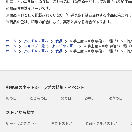
※エビ・カニを除く魚介類（これらの魚介類を原材料として製造された加工品
※商品写真はイメージです。
※商品内容として記載されていない「小道具類」はお届けする商品に含まれて
※商品の色は、印刷の都合により、実際と異なる場合があります。
ホーム
よろずや・百市
食品
≪手土産≫巨泉 宇治の三種プリン 6個
ホーム
ショップ一覧
よろずや・百市
≪手土産≫巨泉 宇治の三種プリ
ホーム
よろずや・百市
食品
≪手土産≫巨泉 宇治の三種プリン 6個
郵便局のネットショップの特集・イベント
母の日
こどもの日
父の日
お中元
敬老の日
ストアから探す
切手・はがきストア
ギフトストア
食品・グルメストア