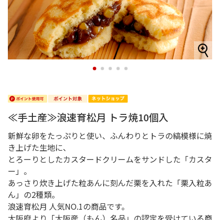
1
2
3
4
5
≪手土産≫浪速育松月 トラ焼10個入
新鮮な卵をたっぷりと使い、ふんわりとトラの縞模様に焼
き上げた生地に、
とろーりとしたカスタードクリームをサンドした「カスタ
ー」。
あっさり炊き上げた粒あんに刻んだ栗を入れた「栗入粒あ
ん」の2種類。
浪速育松月 人気NO.1の商品です。
大阪府より「大阪産（もん）名品」の認定を受けている商