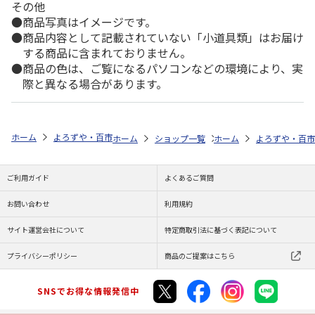
その他
商品写真はイメージです。
商品内容として記載されていない「小道具類」はお届け
する商品に含まれておりません。
商品の色は、ご覧になるパソコンなどの環境により、実
際と異なる場合があります。
ホーム
よろずや・百市
食品
≪手土産≫浪速育松月 トラ焼10個入
ホーム
ショップ一覧
ホーム
よろずや・百市
よろずや・百市
≪手
ご利用ガイド
よくあるご質問
お問い合わせ
利用規約
サイト運営会社について
特定商取引法に基づく表記について
プライバシーポリシー
商品のご提案はこちら
SNSでお得な情報発信中