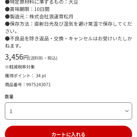
●特定原材料に準ずるもの：大豆
●賞味期限：10日間
●製造元：株式会社浪速育松月
●保存方法：直射日光及び湿気を避け常温で保存してくだ
さい。
●不良品を除き返品・交換・キャンセルはお受けいたしか
ねます。
3,456
円
(送料別・税込)
※軽減税率対象
獲得ポイント： 34 pt
商品番号
9975243071
数量
1