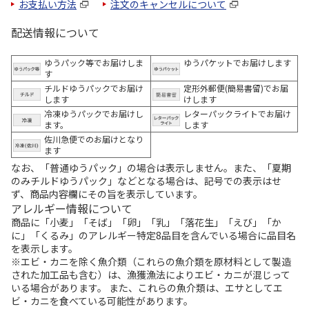
お支払い方法
注文のキャンセルについて
配送情報について
ゆうパック等でお届けしま
ゆうパケットでお届けします
す
チルドゆうパックでお届け
定形外郵便(簡易書留)でお届
します
けします
冷凍ゆうパックでお届けし
レターパックライトでお届け
ます。
します
佐川急便でのお届けとなり
ます
なお、「普通ゆうパック」の場合は表示しません。また、「夏期
のみチルドゆうパック」などとなる場合は、記号での表示はせ
ず、商品内容欄にその旨を表示しています。
アレルギー情報について
商品に「小麦」「そば」「卵」「乳」「落花生」「えび」「か
に」「くるみ」のアレルギー特定8品目を含んでいる場合に品目名
を表示します。
※エビ・カニを除く魚介類（これらの魚介類を原材料として製造
された加工品も含む）は、漁獲漁法によりエビ・カニが混じって
いる場合があります。 また、これらの魚介類は、エサとしてエ
ビ・カニを食べている可能性があります。