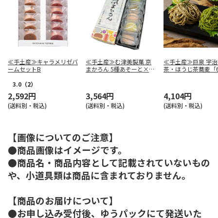
≪手土産≫キャラメリゼバ
≪手土産≫む津美製菓 京
≪手土産≫巨泉 宇治
ームセットB
まかろん 5種あそーと×2
茶・ほうじ茶蕎麦「
箱
前」セット
3.0
（2）
2,592円
3,564円
4,104円
(送料別・税込)
(送料別・税込)
(送料別・税込)
【画像についてのご注意】
●商品画像はイメージです。
●商品名・商品内容として記載されていないもの
や、小道具類は商品に含まれておりません。
【商品のお届けについて】
●お申し込み受付後、ゆうパックにて発送いた