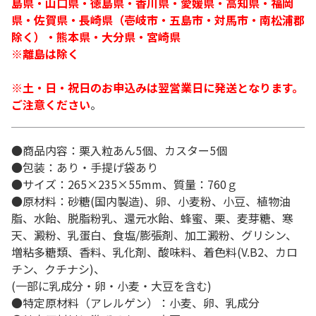
島県・山口県・徳島県・香川県・愛媛県・高知県・福岡
県・佐賀県・長崎県（壱岐市・五島市・対馬市・南松浦郡
除く）・熊本県・大分県・宮崎県
※離島は除く
※土・日・祝日のお申込みは翌営業日に発送となります。
ご注意ください
。
●商品内容：栗入粒あん5個、カスター5個
●包装：あり・手提げ袋あり
●サイズ：265×235×55mm、質量：760ｇ
●原材料：砂糖(国内製造)、卵、小麦粉、小豆、植物油
脂、水飴、脱脂粉乳、還元水飴、蜂蜜、栗、麦芽糖、寒
天、澱粉、乳蛋白、食塩/膨張剤、加工澱粉、グリシン、
増粘多糖類、香料、乳化剤、酸味料、着色料(V.B2、カロ
チン、クチナシ)、
(一部に乳成分・卵・小麦・大豆を含む)
●特定原材料（アレルゲン）：小麦、卵、乳成分