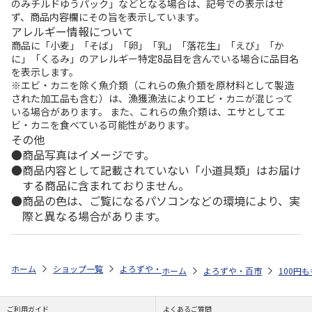
のみチルドゆうパック」などとなる場合は、記号での表示はせ
ず、商品内容欄にその旨を表示しています。
アレルギー情報について
商品に「小麦」「そば」「卵」「乳」「落花生」「えび」「か
に」「くるみ」のアレルギー特定8品目を含んでいる場合に品目名
を表示します。
※エビ・カニを除く魚介類（これらの魚介類を原材料として製造
された加工品も含む）は、漁獲漁法によりエビ・カニが混じって
いる場合があります。 また、これらの魚介類は、エサとしてエ
ビ・カニを食べている可能性があります。
その他
商品写真はイメージです。
商品内容として記載されていない「小道具類」はお届け
する商品に含まれておりません。
商品の色は、ご覧になるパソコンなどの環境により、実
際と異なる場合があります。
ホーム
ショップ一覧
よろずや・百市
ランドリーピンチＹ型４Ｐ耐侯
ホーム
よろずや・百市
100円
ご利用ガイド
よくあるご質問