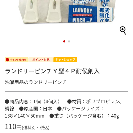
1
2
ランドリーピンチＹ型４Ｐ耐侯剤入
洗濯用品のランドリーピンチ
●商品内容：1個（4個入） ●材質：ポリプロピレン、
鋼線 ●原産国：日本 ●パッケージサイズ：
138×140×50mm ●重さ（パッケージ含む）：40g
110
円
(送料別・税込)