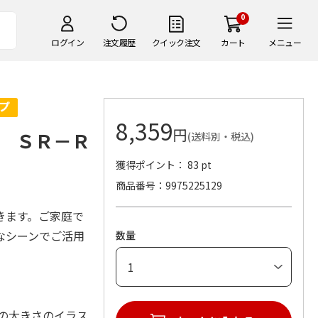
0
ログイン
注文履歴
クイック注文
カート
メニュー
8,359
円
 ＳＲ－Ｒ
(送料別・税込)
獲得ポイント： 83 pt
商品番号
9975225129
きます。ご家庭で
なシーンでご活用
数量
分の大きさのイラス