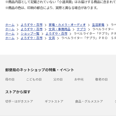
※商品内容として記載されていない「小道具類」はお届けする商品に含まれて
※商品の色は、印刷の都合により、実際と異なる場合があります。
ホーム
よろずや・百市
家電・カメラ・オーディオ
生活家電
ラ
ホーム
よろずや・百市
文具・事務用品
テプラ
ラベルライター
ホーム
ショップ一覧
よろずや・百市
ラベルライター「テプラ」Ｐ
ホーム
よろずや・百市
文具
ラベルライター「テプラ」ＰＲＯ Ｓ
郵便局のネットショップの特集・イベント
母の日
こどもの日
父の日
お中元
敬老の日
ストアから探す
切手・はがきストア
ギフトストア
食品・グルメストア