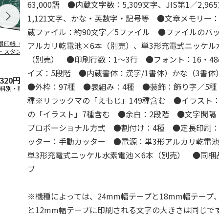
63,000語 ●内蔵文字数：5,309文字、JIS第1／2,96
1,121文字、かな・英数字・記号等 ●文章メモリー：
蔵ファイル：約90文字／5ファイル ●ファイルのバ
景印帳（ジャバ
風景印帳（ジャバ
風景印帳（ジャバ
リラックマ 
アルカリ乾電池×6本（別売）、単3形充電式ニッケル
・スタンプコレク
ラ・スタンプコレク
ラ・スタンプコレク
ットコースタ
（別売） ●印刷行数：1～3行 ●フォント：16・48
ョン手帳）アンテ
ション手帳）トラベ
ション手帳）アンテ
イロイトリ）
ーク
…
ル・イ
…
ィーク
…
イズ：5段階 ●内蔵書体：漢字/1書体）かな（3書
,320円
1,320円
1,320円
385円
●外枠：97種 ●表組み：4種 ●装飾：飾り字／5種
送料別・税込)
(送料別・税込)
(送料別・税込)
(送料別・税込
種※リラックマの「えもじ」149種含む ●イラスト：
の「イラスト」7種含む ●余白：2段階 ●文字間隔
プロポーショナル方式 ●割付け：4種 ●定長印刷：1
ッター：手動カッター ●電源：単3形アルカリ乾電池
単3形充電式ニッケル水素電池×6本（別売） ●同梱
プ
※機種によっては、24mm幅テープと18mm幅テープ
と12mm幅テープに印刷される文字の大きさは同じで