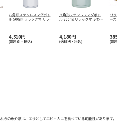
八角形ステンレスマグボト
八角形ステンレスマグボト
リラックマ
ル 500ml リラックマ リラッ
ル 350ml リラックマ ふわっ
ースター（
…
…
4,510円
4,180円
385円
(送料別・税込)
(送料別・税込)
(送料別・税込
れらの魚介類は、エサとしてエビ・カニを食べている可能性があります。