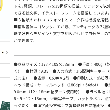
トを7種類、フレームを39種類を搭載。リラックマ以
できる絵文字、イラスト、フレームを搭載しています
■３種類のかわいいフォントとマーク作成機能を搭載
■搭載書体はゴシック、てがき、アンティークの３種
能で好きなデザインと文字を組み合わせて自分だけの
ができます。
●商品サイズ：173×109×58mm ●重量：400g
く） ●材質：ABS ●入力方式：JIS配列キーボー
式対応） ●表示：6文字×2行 ●印刷方式：熱転写
ヘッド構成：サーマルヘッド（180dpi・64dot） 
9.0mm（12・18mm幅テープ使用時） ●ラベル幅：P
6・9・12・18mm）※転写テープ、カットラベル、
ッジ除く ●漢字変換方式：学習機能付き熟語変換 