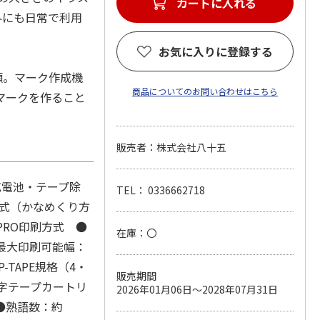
カートに入れる
外にも日常で利用
。
お気に入りに登録する
。
類。マーク作成機
商品についてのお問い合わせはこちら
マークを作ること
販売者：株式会社八十五
（乾電池・テープ除
TEL： 0336662718
ド式（かなめくり方
PRO印刷方式 ●
在庫：〇
●最大印刷可能幅：
-TAPE規格（4・
販売期間
点字テープカートリ
2026年01月06日～2028年07月31日
●熟語数：約