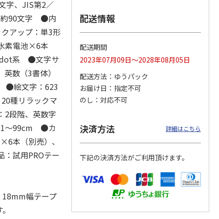
5文字、JIS第2／
配送情報
約90文字 ●内
ックアップ：単3形
ダイカ
リラックマ ダイカ
フレークシール（す
風景印帳（ジャバ
水素電池×6本
配送期間
ー（キ
ットメモスタンドＢ
っぽりパンダ）
ラ・スタンプコレク
dot系 ●文字サ
2023年07月09日～2028年08月05日
（ドーナツ）
ション手帳）アンテ
ィーク
…
体）英数（3書体）
配送方法
ゆうパック
638円
363円
1,320円
 ●絵文字：623
お届け日
指定不可
)
(送料別・税込)
(送料別・税込)
(送料別・税込)
20種リラックマ
のし
対応不可
：2段階、英数字
～99cm ●カ
決済方法
詳細はこちら
×6本（別売）、
品：試用PROテー
下記の決済方法がご利用頂けます。
、18mm幅テープ
す。