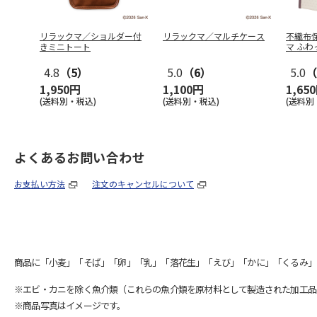
リラックマ／ショルダー付
リラックマ／マルチケース
不織布
きミニトート
マ ふわ
4.8
（5）
5.0
（6）
5.0
（
1,950円
1,100円
1,65
(送料別・税込)
(送料別・税込)
(送料別
よくあるお問い合わせ
お支払い方法
注文のキャンセルについて
商品に「小麦」「そば」「卵」「乳」「落花生」「えび」「かに」「くるみ」
※エビ・カニを除く魚介類（これらの魚介類を原材料として製造された加工品
※商品写真はイメージです。