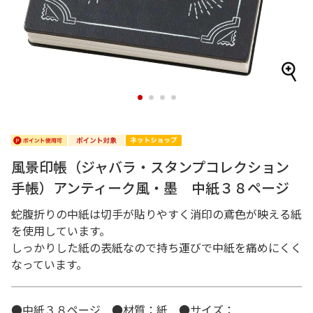
1
2
3
4
風景印帳（ジャバラ・スタンプコレクション
手帳）アンティーク風・墨 中紙３８ページ
蛇腹折りの中紙は切手が貼りやすく消印の鳶色が映える紙
を使用しています。
しっかりした紙の表紙なので持ち運びで中紙を痛めにくく
なっています。
●中紙３８ページ ●材質：紙 ●サイズ：