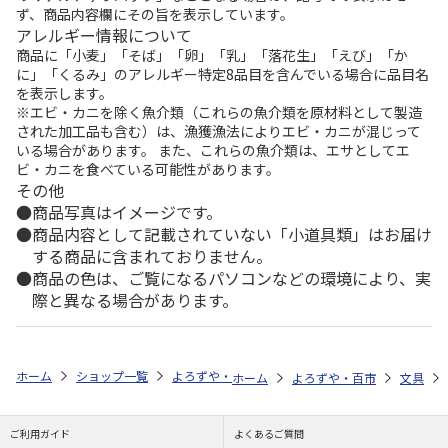
ず、商品内容欄にその旨を表示しています。
アレルギー情報について
商品に「小麦」「そば」「卵」「乳」「落花生」「えび」「か
に」「くるみ」のアレルギー特定8品目を含んでいる場合に品目名
を表示します。
※エビ・カニを除く魚介類（これらの魚介類を原材料として製造
された加工品も含む）は、漁獲漁法によりエビ・カニが混じって
いる場合があります。 また、これらの魚介類は、エサとしてエ
ビ・カニを食べている可能性があります。
その他
商品写真はイメージです。
商品内容として記載されていない「小道具類」はお届け
する商品に含まれておりません。
商品の色は、ご覧になるパソコンなどの環境により、実
際と異なる場合があります。
ホーム
ショップ一覧
よろずや・百市
風景印帳（ジャバラ・スタンプ
ホーム
よろずや・百市
文具
ご利用ガイド
よくあるご質問