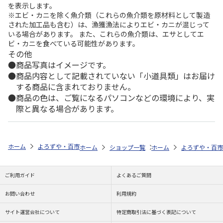
を表示します。
※エビ・カニを除く魚介類（これらの魚介類を原材料として製造
された加工品も含む）は、漁獲漁法によりエビ・カニが混じって
いる場合があります。 また、これらの魚介類は、エサとしてエ
ビ・カニを食べている可能性があります。
その他
商品写真はイメージです。
商品内容として記載されていない「小道具類」はお届け
する商品に含まれておりません。
商品の色は、ご覧になるパソコンなどの環境により、実
際と異なる場合があります。
ホーム
よろずや・百市
日用雑貨・お役立ちグッズ
美容・健康
ハ
ホーム
ショップ一覧
ホーム
よろずや・百市
よろずや・百市
ハロ
ご利用ガイド
よくあるご質問
お問い合わせ
利用規約
サイト運営会社について
特定商取引法に基づく表記について