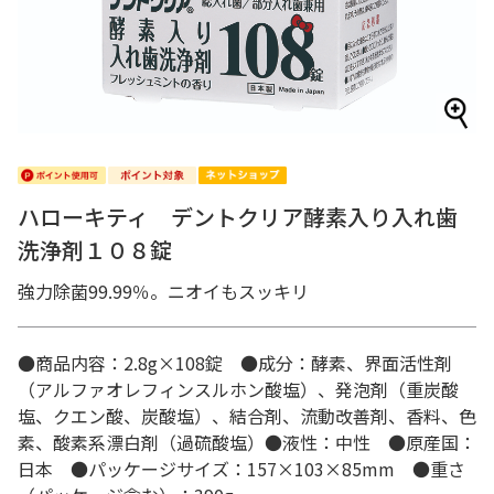
ハローキティ デントクリア酵素入り入れ歯
洗浄剤１０８錠
強力除菌99.99％。ニオイもスッキリ
●商品内容：2.8g×108錠 ●成分：酵素、界面活性剤
（アルファオレフィンスルホン酸塩）、発泡剤（重炭酸
塩、クエン酸、炭酸塩）、結合剤、流動改善剤、香料、色
素、酸素系漂白剤（過硫酸塩）●液性：中性 ●原産国：
日本 ●パッケージサイズ：157×103×85mm ●重さ