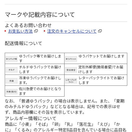
マークや記載内容について
よくあるお問い合わせ
お支払い方法
注文のキャンセルについて
配送情報について
ゆうパック等でお届けしま
ゆうパケットでお届けします
す
チルドゆうパックでお届け
定形外郵便(簡易書留)でお届
します
けします
冷凍ゆうパックでお届けし
レターパックライトでお届け
ます。
します
佐川急便でのお届けとなり
ます
なお、「普通ゆうパック」の場合は表示しません。また、「夏期
のみチルドゆうパック」などとなる場合は、記号での表示はせ
ず、商品内容欄にその旨を表示しています。
アレルギー情報について
商品に「小麦」「そば」「卵」「乳」「落花生」「えび」「か
に」「くるみ」のアレルギー特定8品目を含んでいる場合に品目名