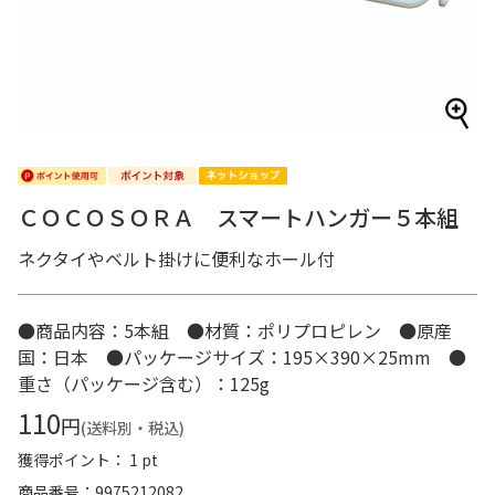
ＣＯＣＯＳＯＲＡ スマートハンガー５本組
ネクタイやベルト掛けに便利なホール付
●商品内容：5本組 ●材質：ポリプロピレン ●原産
国：日本 ●パッケージサイズ：195×390×25mm ●
重さ（パッケージ含む）：125g
110
円
(送料別・税込)
獲得ポイント： 1 pt
商品番号
9975212082