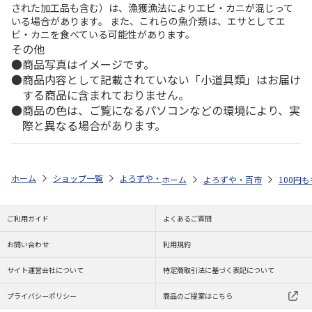
された加工品も含む）は、漁獲漁法によりエビ・カニが混じって
いる場合があります。 また、これらの魚介類は、エサとしてエ
ビ・カニを食べている可能性があります。
その他
商品写真はイメージです。
商品内容として記載されていない「小道具類」はお届け
する商品に含まれておりません。
商品の色は、ご覧になるパソコンなどの環境により、実
際と異なる場合があります。
ホーム
ショップ一覧
よろずや・百市
ＣＯＣＯＳＯＲＡ スマートハ
ホーム
よろずや・百市
100円
ご利用ガイド
よくあるご質問
お問い合わせ
利用規約
サイト運営会社について
特定商取引法に基づく表記について
プライバシーポリシー
商品のご提案はこちら