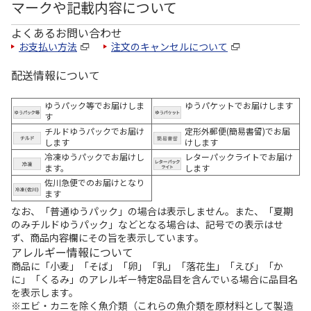
マークや記載内容について
よくあるお問い合わせ
お支払い方法
注文のキャンセルについて
配送情報について
ゆうパック等でお届けしま
ゆうパケットでお届けします
す
チルドゆうパックでお届け
定形外郵便(簡易書留)でお届
します
けします
冷凍ゆうパックでお届けし
レターパックライトでお届け
ます。
します
佐川急便でのお届けとなり
ます
なお、「普通ゆうパック」の場合は表示しません。また、「夏期
のみチルドゆうパック」などとなる場合は、記号での表示はせ
ず、商品内容欄にその旨を表示しています。
アレルギー情報について
商品に「小麦」「そば」「卵」「乳」「落花生」「えび」「か
に」「くるみ」のアレルギー特定8品目を含んでいる場合に品目名
を表示します。
※エビ・カニを除く魚介類（これらの魚介類を原材料として製造